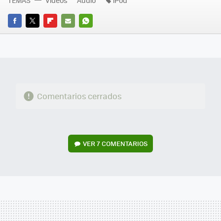
TEMAS
Vídeos
Audio
iPod
FACEBOOK
TWITTER
FLIPBOARD
E-
WHATSAPP
MAIL
Comentarios cerrados
VER
7 COMENTARIOS