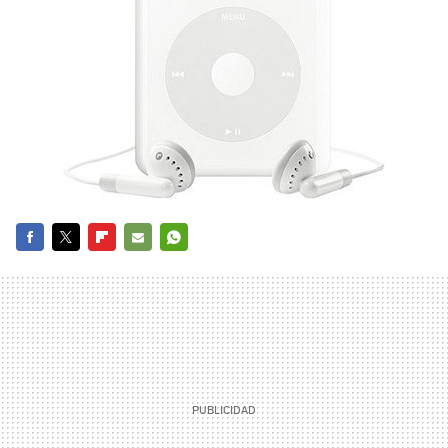
FACEBOOK
TWITTER
FLIPBOARD
E-
WHATSAPP
MAIL