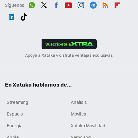
Síguenos
Wh
Twit
Fac
You
Inst
Tele
RSS
Flip
ats
ter
ebo
tub
agr
gra
boa
Link
Tikt
App
ok
e
am
m
rd
edI
ok
Suscríbete a
n
Apoya a Xataka y disfruta ventajas exclusivas
En Xataka hablamos de...
Streaming
Análisis
Espacio
Móviles
Energía
Xataka Movilidad
Apple
Samsung