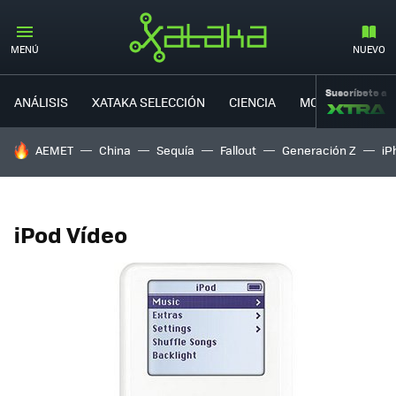
MENÚ
NUEVO
Suscríbete a
ANÁLISIS
XATAKA SELECCIÓN
CIENCIA
MOVILIDAD
HOY SE HABLA DE
AEMET
China
Sequía
Fallout
Generación Z
iP
iPod Vídeo