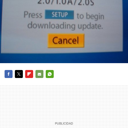
FACEBOOK
TWITTER
FLIPBOARD
E-
WHATSAPP
MAIL