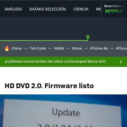
Suscríbete a
ANÁLISIS
XATAKA SELECCIÓN
CIENCIA
MOVILIDAD
HOY SE HABLA DE
China
Tim Cook
NASA
Waze
iPhone Air
iPhone
🌿¡Últimas horas! Sorteo de robot cortacésped Mova ViAX
HD DVD 2.0. Firmware listo