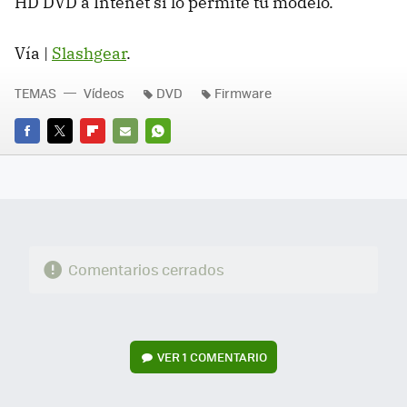
HD DVD a Intenet si lo permite tu modelo.
Vía |
Slashgear
.
TEMAS
Vídeos
DVD
Firmware
FACEBOOK
TWITTER
FLIPBOARD
E-
WHATSAPP
MAIL
Comentarios cerrados
VER
1 COMENTARIO