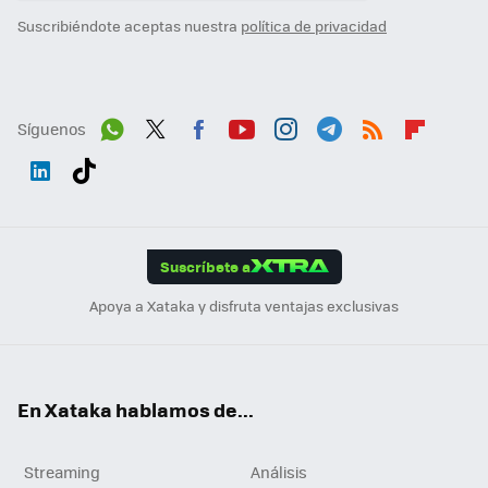
Suscribiéndote aceptas nuestra
política de privacidad
Síguenos
Wh
Twit
Fac
You
Inst
Tele
RSS
Flip
ats
ter
ebo
tub
agr
gra
boa
Link
Tikt
App
ok
e
am
m
rd
edI
ok
Suscríbete a
n
Apoya a Xataka y disfruta ventajas exclusivas
En Xataka hablamos de...
Streaming
Análisis