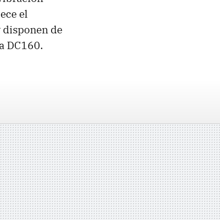
ece el
y disponen de
la DC160.