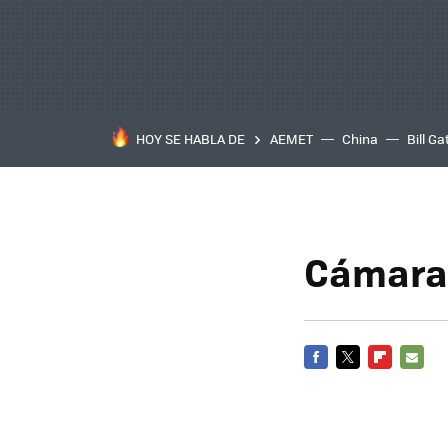
HOY SE HABLA DE
AEMET
China
Bill Ga
Cámaras
FACEBOOK
TWITTER
FLIPBOARD
E-
MAIL