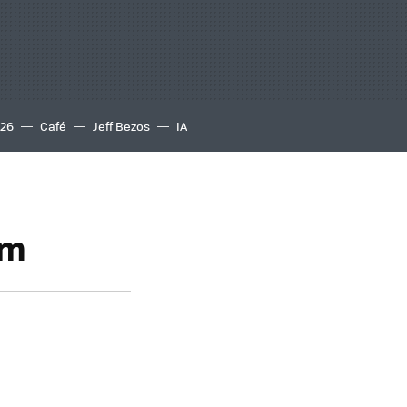
S26
Café
Jeff Bezos
IA
om