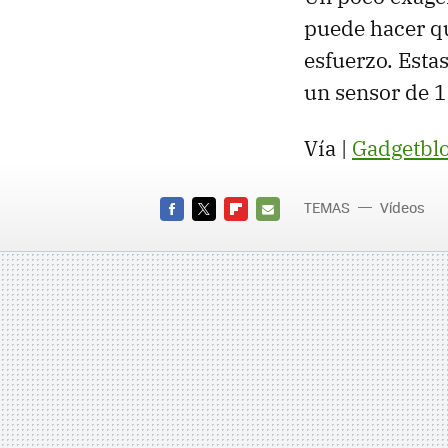
puede hacer qu
esfuerzo. Est
un sensor de 
Vía |
Gadgetblo
TEMAS
Vídeos
FACEBOOK
TWITTER
FLIPBOARD
E-
MAIL