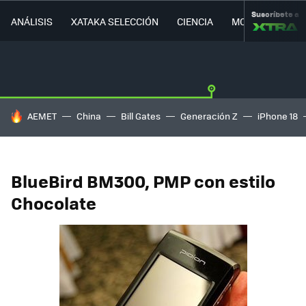
Suscríbete a
ANÁLISIS
XATAKA SELECCIÓN
CIENCIA
MOVILIDAD
HOY SE HABLA DE
AEMET
China
Bill Gates
Generación Z
iPhone 18
BlueBird BM300, PMP con estilo
Chocolate