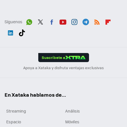
Síguenos
Wh
Twit
Fac
You
Inst
Tele
RSS
Flip
ats
ter
ebo
tub
agr
gra
boa
Link
Tikt
App
ok
e
am
m
rd
edI
ok
Suscríbete a
n
Apoya a Xataka y disfruta ventajas exclusivas
En Xataka hablamos de...
Streaming
Análisis
Espacio
Móviles