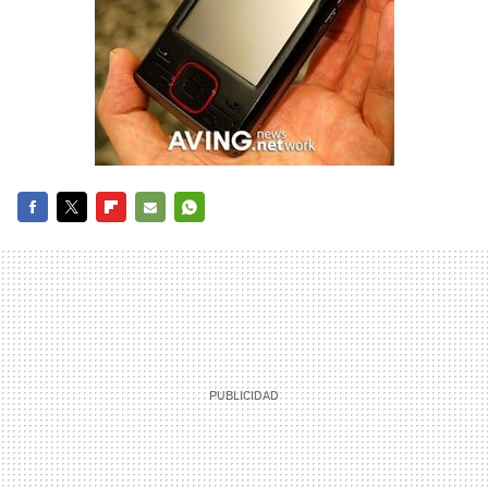
FACEBOOK
TWITTER
FLIPBOARD
E-
WHATSAPP
MAIL