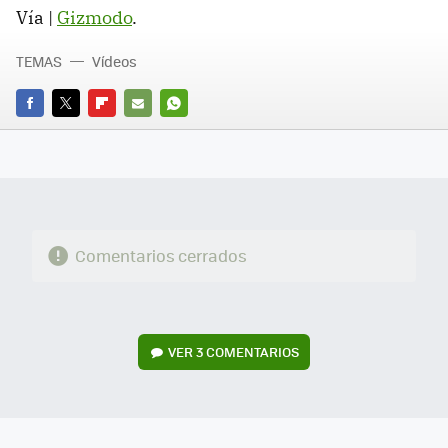
Vía |
Gizmodo
.
TEMAS
Vídeos
FACEBOOK
TWITTER
FLIPBOARD
E-
WHATSAPP
MAIL
Comentarios cerrados
VER
3 COMENTARIOS