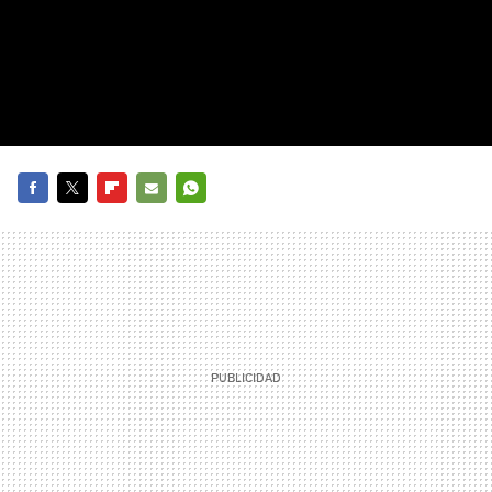
FACEBOOK
TWITTER
FLIPBOARD
E-
WHATSAPP
MAIL