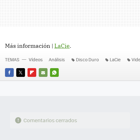
Más información |
LaCie
.
TEMAS
Vídeos
Análisis
Disco Duro
LaCie
Vid
FACEBOOK
TWITTER
FLIPBOARD
E-
WHATSAPP
MAIL
Comentarios cerrados