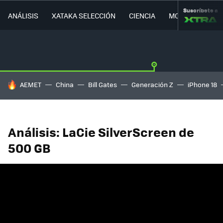
Suscríbete a
ANÁLISIS
XATAKA SELECCIÓN
CIENCIA
MOVILIDAD
HOY SE HABLA DE
AEMET
China
Bill Gates
Generación Z
iPhone 18
Análisis: LaCie SilverScreen de
500 GB