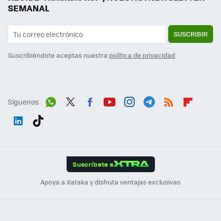
SEMANAL
SUSCRIBIR
Suscribiéndote aceptas nuestra
política de privacidad
Síguenos
Wh
Twit
Fac
You
Inst
Tele
RSS
Flip
ats
ter
ebo
tub
agr
gra
boa
Link
Tikt
App
ok
e
am
m
rd
edI
ok
Suscríbete a
n
Apoya a Xataka y disfruta ventajas exclusivas