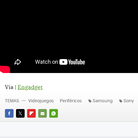
Vía |
Engadget
TEMAS
Videojuegos
Periféricos
Samsung
Sony
FACEBOOK
TWITTER
FLIPBOARD
E-
WHATSAPP
MAIL