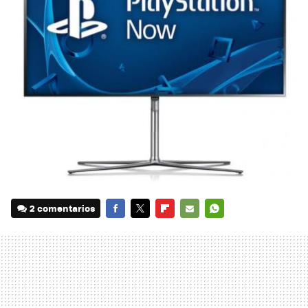
2 comentarios
FACEBOOK
TWITTER
FLIPBOARD
E-
WHATSAPP
MAIL