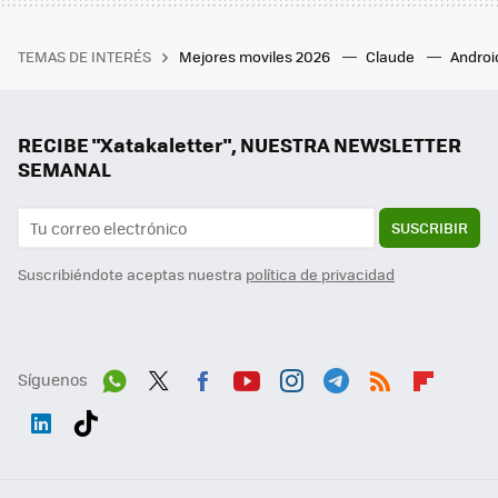
TEMAS DE INTERÉS
Mejores moviles 2026
Claude
Androi
RECIBE "Xatakaletter", NUESTRA NEWSLETTER
SEMANAL
SUSCRIBIR
Suscribiéndote aceptas nuestra
política de privacidad
Síguenos
Wh
Twit
Fac
You
Inst
Tele
RSS
Flip
ats
ter
ebo
tub
agr
gra
boa
Link
Tikt
App
ok
e
am
m
rd
edI
ok