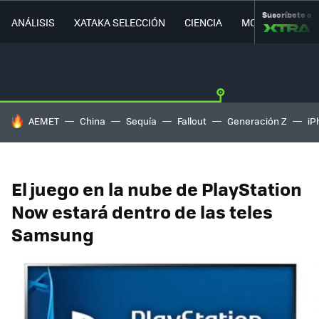
Suscríbete a
ANÁLISIS
XATAKA SELECCIÓN
CIENCIA
MOVILIDAD
HOY SE HABLA DE
AEMET
China
Sequía
Fallout
Generación Z
iP
El juego en la nube de PlayStation
Now estará dentro de las teles
Samsung