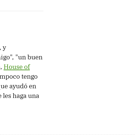
 y
igo", "un buen
e,
House of
ampoco tengo
que ayudó en
 les haga una