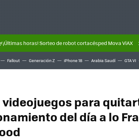
🌿¡Últimas horas! Sorteo de robot cortacésped Mova ViAX
Fallout
Generación Z
iPhone 18
Arabia Saudí
GTA VI
 videojuegos para quitart
namiento del día a lo Fr
ood