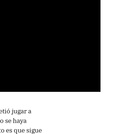
tió jugar a
to se haya
to es que sigue