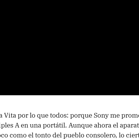
Vita por lo que todos: porque Sony me prome
iples A en una portátil. Aunque ahora el apara
o como el tonto del pueblo consolero, lo cier