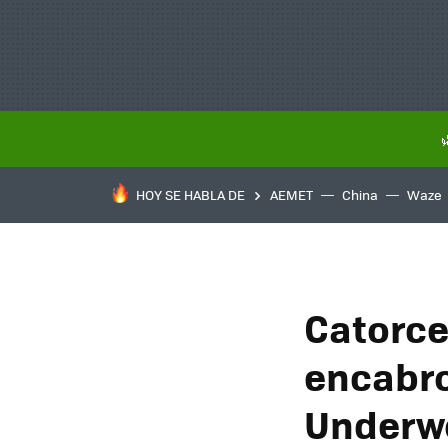
HOY SE HABLA DE
AEMET
China
Waze
Catorce
encabro
Underw