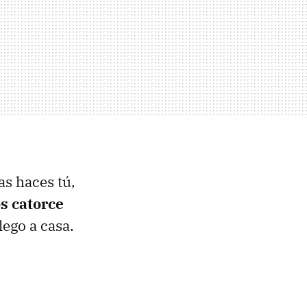
as haces tú,
s catorce
ego a casa.