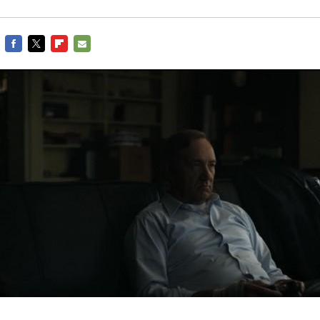
FACEBOOK
TWITTER
FLIPBOARD
E-
MAIL