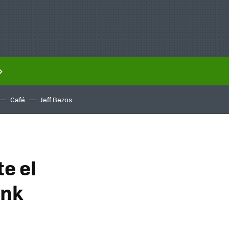
Café
Jeff Bezos
e el
ank