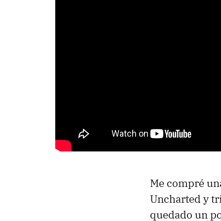
Me compré una 
Uncharted y tr
quedado un poc