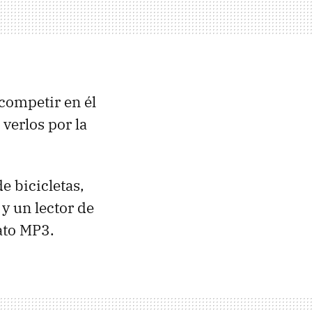
competir en él
 verlos por la
e bicicletas,
y un lector de
ato MP3.