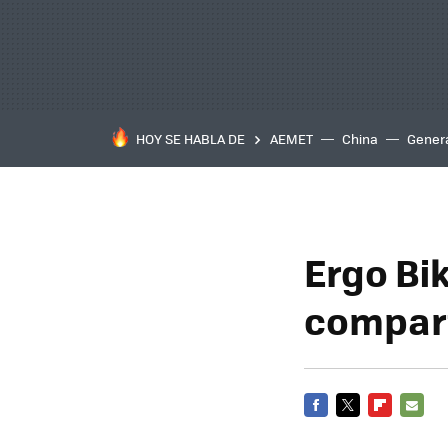
HOY SE HABLA DE
AEMET
China
Gener
Ergo Bik
compart
FACEBOOK
TWITTER
FLIPBOARD
E-