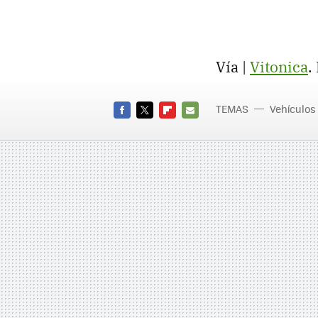
Vía |
Vitonica
.
TEMAS
Vehículos
FACEBOOK
TWITTER
FLIPBOARD
E-
MAIL