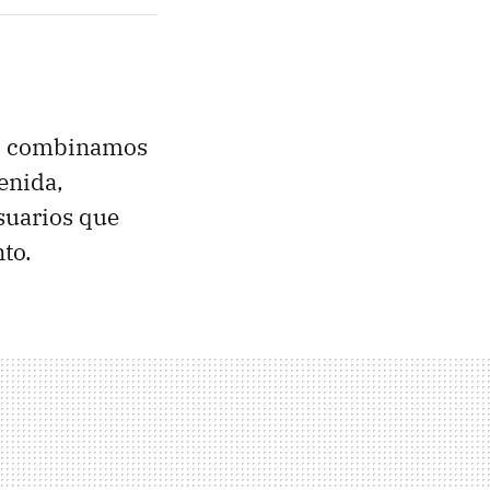
 lo combinamos
enida,
suarios que
to.