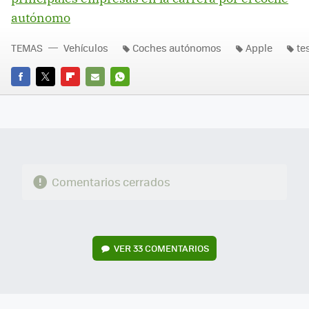
autónomo
TEMAS
Vehículos
Coches autónomos
Apple
te
FACEBOOK
TWITTER
FLIPBOARD
E-
WHATSAPP
MAIL
Comentarios cerrados
VER
33 COMENTARIOS