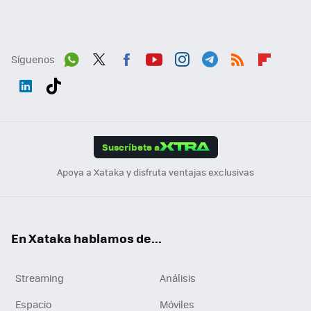
Síguenos
Wh
Twit
Fac
You
Inst
Tele
RSS
Flip
ats
ter
ebo
tub
agr
gra
boa
Link
Tikt
App
ok
e
am
m
rd
edI
ok
Suscríbete a
n
Apoya a Xataka y disfruta ventajas exclusivas
En Xataka hablamos de...
Streaming
Análisis
Espacio
Móviles