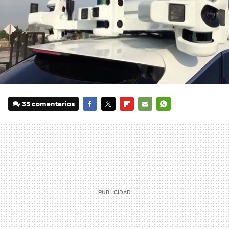
35 comentarios
FACEBOOK
TWITTER
FLIPBOARD
E-
WHATSAPP
MAIL