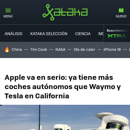
MENÚ
NUEVO
Suscríbete a
ANÁLISIS
XATAKA SELECCIÓN
CIENCIA
MOVILIDAD
HOY SE HABLA DE
China
Tim Cook
NASA
Ola de calor
iPhone 18
Apple va en serio: ya tiene más
coches autónomos que Waymo y
Tesla en California