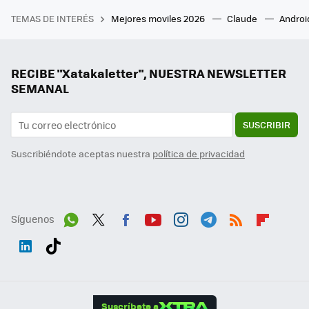
TEMAS DE INTERÉS
Mejores moviles 2026
Claude
Androi
RECIBE "Xatakaletter", NUESTRA NEWSLETTER
SEMANAL
SUSCRIBIR
Suscribiéndote aceptas nuestra
política de privacidad
Síguenos
Wh
Twit
Fac
You
Inst
Tele
RSS
Flip
ats
ter
ebo
tub
agr
gra
boa
Link
Tikt
App
ok
e
am
m
rd
edI
ok
Suscríbete a