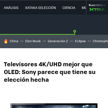
Suscríbete a
ANÁLISIS
XATAKA SELECCIÓN
CIENCIA
MOVILIDAD
HOY SE HABLA DE
China
Elon Musk
Generación Z
Eclipse
Christoph
Televisores 4K/UHD mejor que
OLED: Sony parece que tiene su
elección hecha