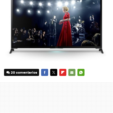
20 comentarios
FACEBOOK
TWITTER
FLIPBOARD
E-
WHATSAPP
MAIL