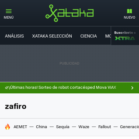
MENÚ
NUEVO
Suscríbete a
ANÁLISIS
XATAKA SELECCIÓN
CIENCIA
MOVILIDAD
🌿¡Últimas horas! Sorteo de robot cortacésped Mova ViAX
zafiro
HOY SE HABLA DE
AEMET
China
Sequía
Waze
Fallout
Generaci