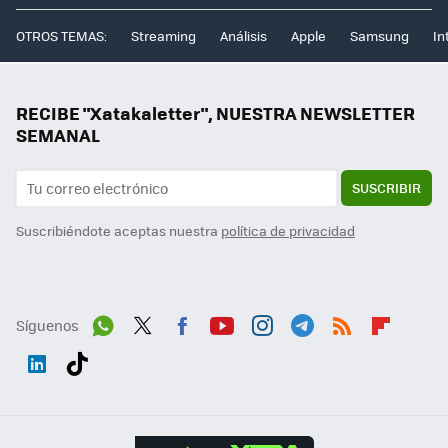
OTROS TEMAS:
Streaming
Análisis
Apple
Samsung
In
RECIBE "Xatakaletter", NUESTRA NEWSLETTER
SEMANAL
SUSCRIBIR
Suscribiéndote aceptas nuestra
política de privacidad
Síguenos
Wh
Twit
Fac
You
Inst
Tele
RSS
Flip
ats
ter
ebo
tub
agr
gra
boa
Link
Tikt
App
ok
e
am
m
rd
edI
ok