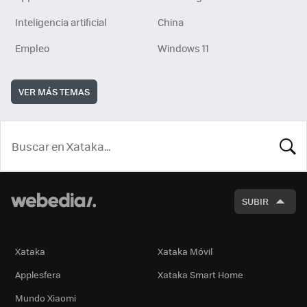
Inteligencia artificial
China
Empleo
Windows 11
VER MÁS TEMAS
BUSCA
SUBIR
Xataka
Xataka Móvil
Applesfera
Xataka Smart Home
Mundo Xiaomi