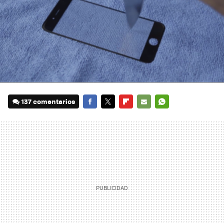
137 comentarios
FACEBOOK
TWITTER
FLIPBOARD
E-
WHATSAPP
MAIL