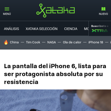
MENÚ
NUEVO
Suscríbete a
ANÁLISIS
XATAKA SELECCIÓN
CIENCIA
MOVILIDAD
HOY SE HABLA DE
China
Tim Cook
NASA
Ola de calor
iPhone 18
La pantalla del iPhone 6, lista para
ser protagonista absoluta por su
resistencia