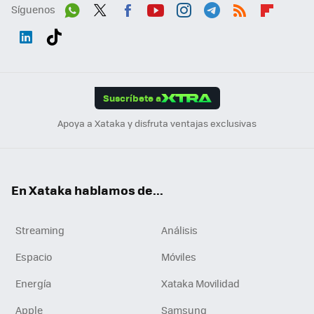
Síguenos
Wh
Twit
Fac
You
Inst
Tele
RSS
Flip
ats
ter
ebo
tub
agr
gra
boa
Link
Tikt
App
ok
e
am
m
rd
edI
ok
Suscríbete a
n
Apoya a Xataka y disfruta ventajas exclusivas
En Xataka hablamos de...
Streaming
Análisis
Espacio
Móviles
Energía
Xataka Movilidad
Apple
Samsung