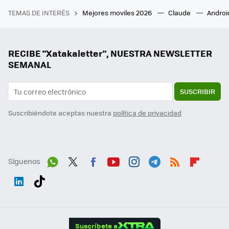
TEMAS DE INTERÉS
Mejores moviles 2026
Claude
Androi
RECIBE "Xatakaletter", NUESTRA NEWSLETTER
SEMANAL
SUSCRIBIR
Suscribiéndote aceptas nuestra
política de privacidad
Síguenos
Wh
Twit
Fac
You
Inst
Tele
RSS
Flip
ats
ter
ebo
tub
agr
gra
boa
Link
Tikt
App
ok
e
am
m
rd
edI
ok
Suscríbete a
n