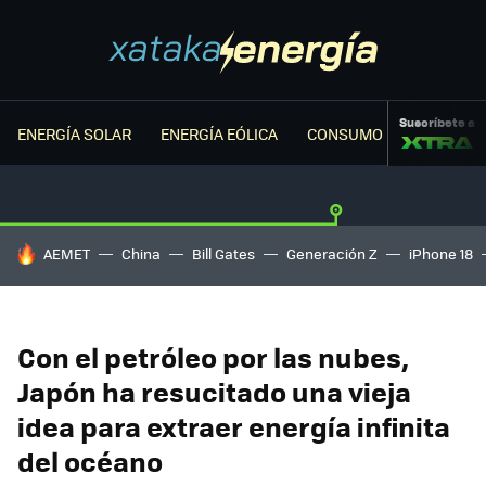
Suscríbete a
ENERGÍA SOLAR
ENERGÍA EÓLICA
CONSUMO ENERGÉTICO
HOY SE HABLA DE
AEMET
China
Bill Gates
Generación Z
iPhone 18
Con el petróleo por las nubes,
Japón ha resucitado una vieja
idea para extraer energía infinita
del océano