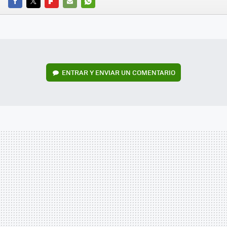
FACEBOOK
TWITTER
FLIPBOARD
E-
WHATSAPP
MAIL
ENTRAR Y ENVIAR UN COMENTARIO