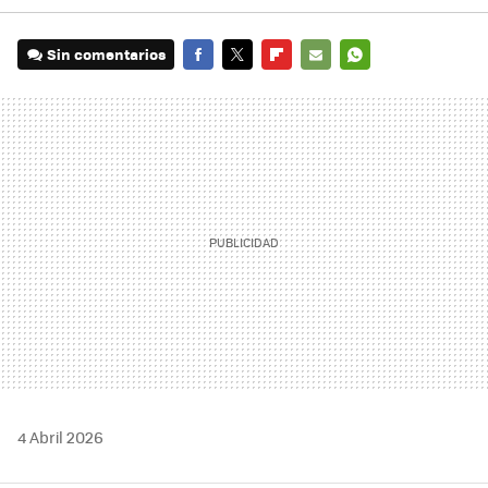
Sin comentarios
FACEBOOK
TWITTER
FLIPBOARD
E-
WHATSAPP
MAIL
4 Abril 2026