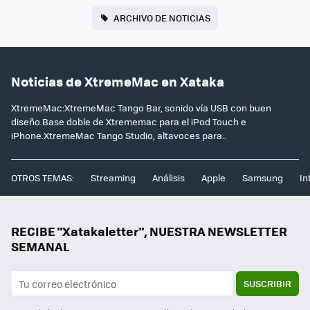
ARCHIVO DE NOTICIAS
Noticias de XtremeMac en Xataka
XtremeMac:XtremeMac Tango Bar, sonido vía USB con buen
diseño.Base doble de Xtrememac para el iPod Touch e
iPhone.XtremeMac Tango Studio, altavoces para..
OTROS TEMAS:
Streaming
Análisis
Apple
Samsung
In
RECIBE "Xatakaletter", NUESTRA NEWSLETTER
SEMANAL
SUSCRIBIR