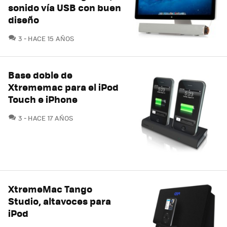
sonido vía USB con buen
diseño
COMENTARIOS
3
HACE 15 AÑOS
Base doble de
Xtrememac para el iPod
Touch e iPhone
COMENTARIOS
3
HACE 17 AÑOS
XtremeMac Tango
Studio, altavoces para
iPod