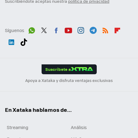
Suscribiéndote aceptas nuestra
política de privacidad
Síguenos
Wh
Twit
Fac
You
Inst
Tele
RSS
Flip
ats
ter
ebo
tub
agr
gra
boa
Link
Tikt
App
ok
e
am
m
rd
edI
ok
Suscríbete a
n
Apoya a Xataka y disfruta ventajas exclusivas
En Xataka hablamos de...
Streaming
Análisis