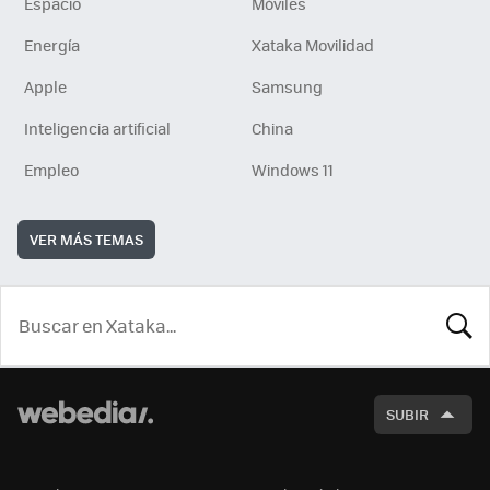
Espacio
Móviles
Energía
Xataka Movilidad
Apple
Samsung
Inteligencia artificial
China
Empleo
Windows 11
VER MÁS TEMAS
BUSCA
SUBIR