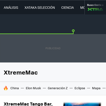
Suscríbete a
ANÁLISIS
XATAKA SELECCIÓN
CIENCIA
MOVILIDAD
XtremeMac
HOY SE HABLA DE
China
Elon Musk
Generación Z
Eclipse
Mapa
XtremeMac Tango Bar,