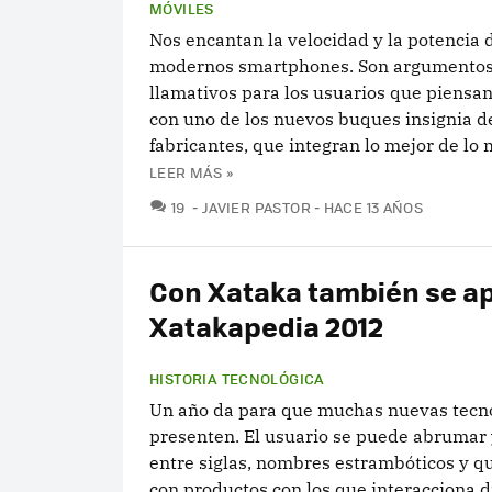
MÓVILES
Nos encantan la velocidad y la potencia d
modernos smartphones. Son argumento
llamativos para los usuarios que piensa
con uno de los nuevos buques insignia de
fabricantes, que integran lo mejor de lo m
LEER MÁS »
COMENTARIOS
19
JAVIER PASTOR
HACE 13 AÑOS
Con Xataka también se a
Xatakapedia 2012
HISTORIA TECNOLÓGICA
Un año da para que muchas nuevas tecno
presenten. El usuario se puede abrumar
entre siglas, nombres estrambóticos y qu
con productos con los que interacciona d