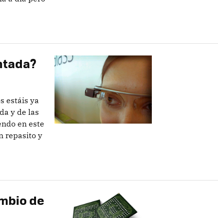
ntada?
s estáis ya
da y de las
endo en este
n repasito y
mbio de