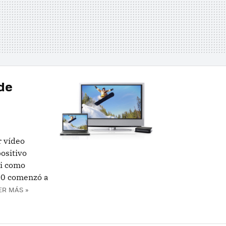
 de
r vídeo
positivo
Fi como
10 comenzó a
ER MÁS »