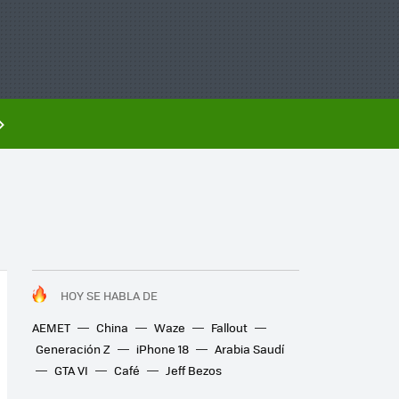
HOY SE HABLA DE
AEMET
China
Waze
Fallout
Generación Z
iPhone 18
Arabia Saudí
GTA VI
Café
Jeff Bezos