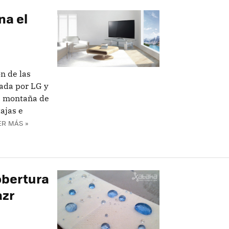
na el
n de las
eada por LG y
a montaña de
ajas e
ER MÁS »
obertura
azr