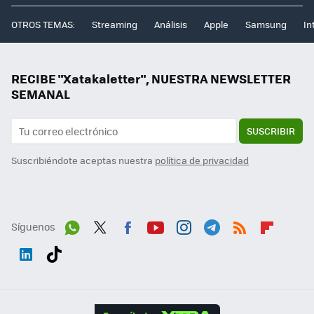
OTROS TEMAS:
Streaming
Análisis
Apple
Samsung
In
RECIBE "Xatakaletter", NUESTRA NEWSLETTER
SEMANAL
SUSCRIBIR
Suscribiéndote aceptas nuestra
política de privacidad
Síguenos
Wh
Twit
Fac
You
Inst
Tele
RSS
Flip
ats
ter
ebo
tub
agr
gra
boa
Link
Tikt
App
ok
e
am
m
rd
edI
ok