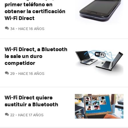
primer teléfono en
obtener la certificación
Wi-Fi Direct
COMENTARIOS
34
HACE 16 AÑOS
Wi-Fi Direct, a Bluetooth
le sale un duro
competidor
COMENTARIOS
29
HACE 16 AÑOS
Wi-Fi Direct quiere
sustituir a Bluetooth
COMENTARIOS
22
HACE 17 AÑOS