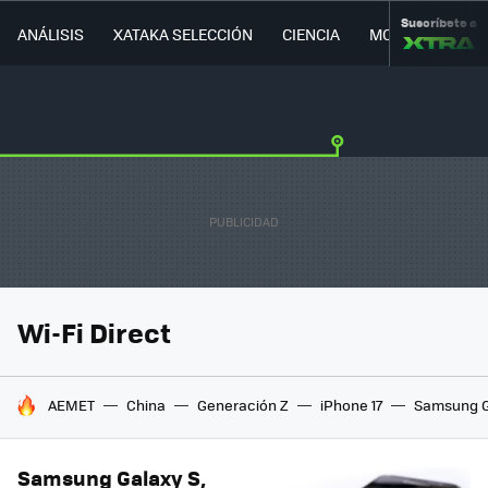
Suscríbete a
ANÁLISIS
XATAKA SELECCIÓN
CIENCIA
MOVILIDAD
Wi-Fi Direct
HOY SE HABLA DE
AEMET
China
Generación Z
iPhone 17
Samsung G
Samsung Galaxy S,