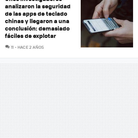
analizaron la seguridad
de las apps de teclado
chinas y llegaron a una
conclusión: demasiado
fáciles de explotar
COMENTARIOS
11
HACE 2 AÑOS