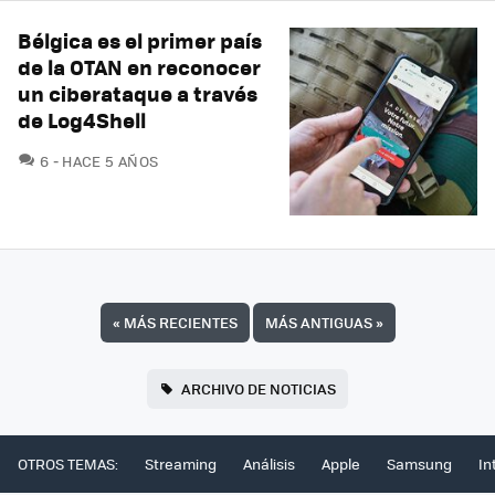
Bélgica es el primer país
de la OTAN en reconocer
un ciberataque a través
de Log4Shell
COMENTARIOS
6
HACE 5 AÑOS
«
MÁS RECIENTES
MÁS ANTIGUAS
»
ARCHIVO DE NOTICIAS
OTROS TEMAS:
Streaming
Análisis
Apple
Samsung
In