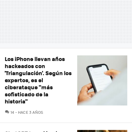
Los iPhone llevan años
hackeados con
'Triangulación'. Según los
expertos, es el
ciberataque "más
sofisticado de la
historia"
COMENTARIOS
14
HACE 3 AÑOS