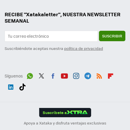
RECIBE "Xatakaletter", NUESTRA NEWSLETTER
SEMANAL
SUSCRIBIR
Suscribiéndote aceptas nuestra
política de privacidad
Síguenos
Wh
Twit
Fac
You
Inst
Tele
RSS
Flip
ats
ter
ebo
tub
agr
gra
boa
Link
Tikt
App
ok
e
am
m
rd
edI
ok
Suscríbete a
n
Apoya a Xataka y disfruta ventajas exclusivas