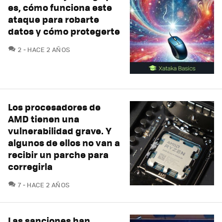
es, cómo funciona este
ataque para robarte
datos y cómo protegerte
COMENTARIOS
2
HACE 2 AÑOS
Los procesadores de
AMD tienen una
vulnerabilidad grave. Y
algunos de ellos no van a
recibir un parche para
corregirla
COMENTARIOS
7
HACE 2 AÑOS
Las sanciones han