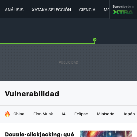
Suscríbete a
ANÁLISIS
XATAKA SELECCIÓN
CIENCIA
MOVILIDAD
Vulnerabilidad
HOY SE HABLA DE
China
Elon Musk
IA
Eclipse
Miniserie
Japón
Double-clickjacking: qué