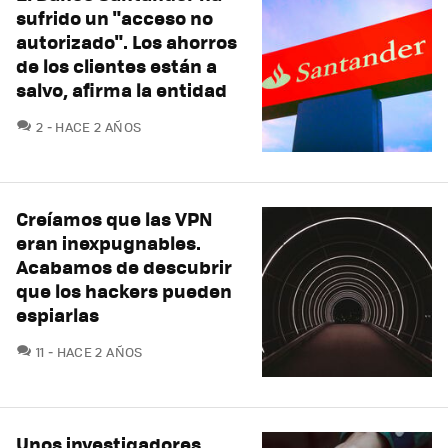
sufrido un "acceso no
autorizado". Los ahorros
de los clientes están a
salvo, afirma la entidad
COMENTARIOS
2
HACE 2 AÑOS
Creíamos que las VPN
eran inexpugnables.
Acabamos de descubrir
que los hackers pueden
espiarlas
COMENTARIOS
11
HACE 2 AÑOS
Unos investigadores