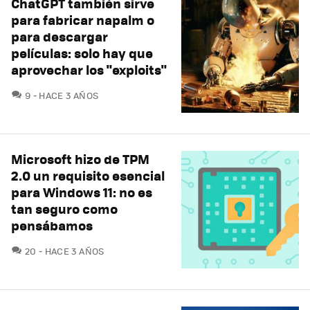
ChatGPT también sirve
para fabricar napalm o
para descargar
películas: solo hay que
aprovechar los "exploits"
COMENTARIOS
9
HACE 3 AÑOS
Microsoft hizo de TPM
2.0 un requisito esencial
para Windows 11: no es
tan seguro como
pensábamos
COMENTARIOS
20
HACE 3 AÑOS