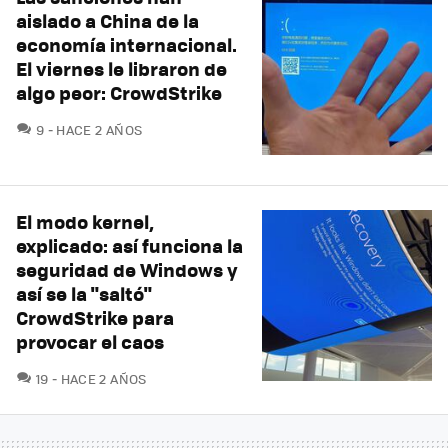
aislado a China de la
economía internacional.
El viernes le libraron de
algo peor: CrowdStrike
COMENTARIOS
9
HACE 2 AÑOS
El modo kernel,
explicado: así funciona la
seguridad de Windows y
así se la "saltó"
CrowdStrike para
provocar el caos
COMENTARIOS
19
HACE 2 AÑOS