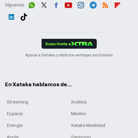
Síguenos
Wh
Twit
Fac
You
Inst
Tele
RSS
Flip
ats
ter
ebo
tub
agr
gra
boa
Link
Tikt
App
ok
e
am
m
rd
edI
ok
Suscríbete a
n
Apoya a Xataka y disfruta ventajas exclusivas
En Xataka hablamos de...
Streaming
Análisis
Espacio
Móviles
Energía
Xataka Movilidad
Apple
Samsung