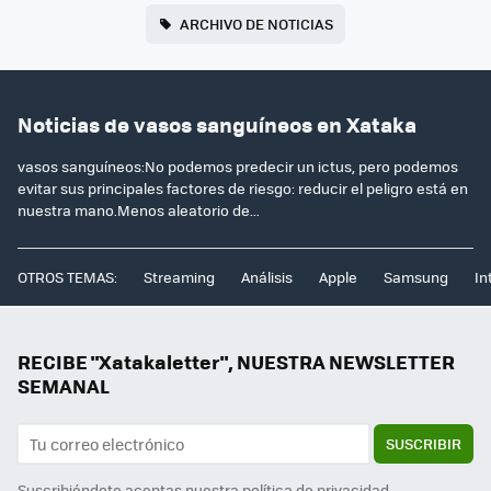
ARCHIVO DE NOTICIAS
Noticias de vasos sanguíneos en Xataka
vasos sanguíneos:No podemos predecir un ictus, pero podemos
evitar sus principales factores de riesgo: reducir el peligro está en
nuestra mano.Menos aleatorio de...
OTROS TEMAS:
Streaming
Análisis
Apple
Samsung
In
RECIBE "Xatakaletter", NUESTRA NEWSLETTER
SEMANAL
SUSCRIBIR
Suscribiéndote aceptas nuestra
política de privacidad