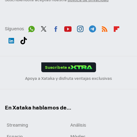
Síguenos
Wh
Twit
Fac
You
Inst
Tele
RSS
Flip
ats
ter
ebo
tub
agr
gra
boa
Link
Tikt
App
ok
e
am
m
rd
edI
ok
Suscríbete a
n
Apoya a Xataka y disfruta ventajas exclusivas
En Xataka hablamos de...
Streaming
Análisis
Espacio
Móviles