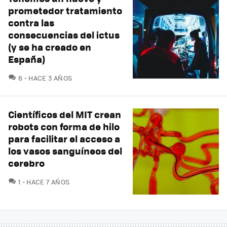
prometedor tratamiento
contra las
consecuencias del ictus
(y se ha creado en
España)
COMENTARIOS
6
HACE 3 AÑOS
Científicos del MIT crean
robots con forma de hilo
para facilitar el acceso a
los vasos sanguíneos del
cerebro
COMENTARIOS
1
HACE 7 AÑOS