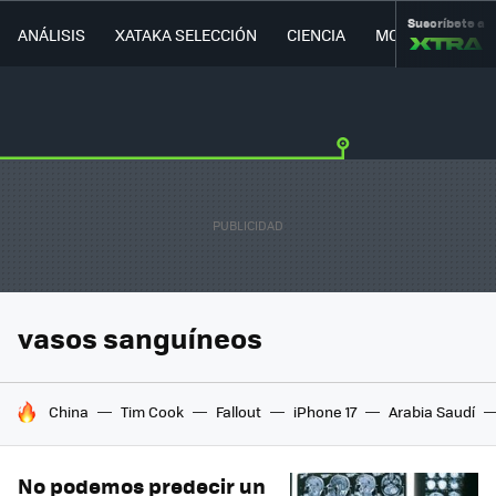
Suscríbete a
ANÁLISIS
XATAKA SELECCIÓN
CIENCIA
MOVILIDAD
vasos sanguíneos
HOY SE HABLA DE
China
Tim Cook
Fallout
iPhone 17
Arabia Saudí
No podemos predecir un