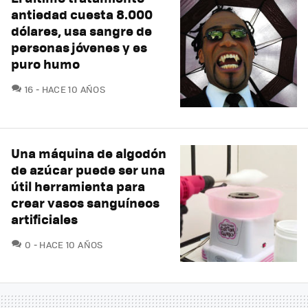
antiedad cuesta 8.000
dólares, usa sangre de
personas jóvenes y es
puro humo
COMENTARIOS
16
HACE 10 AÑOS
Una máquina de algodón
de azúcar puede ser una
útil herramienta para
crear vasos sanguíneos
artificiales
COMENTARIOS
0
HACE 10 AÑOS