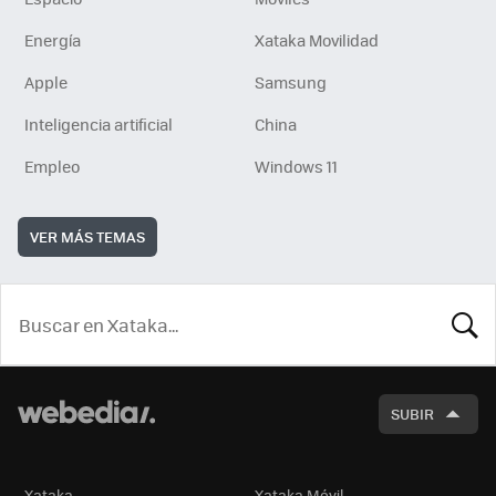
Energía
Xataka Movilidad
Apple
Samsung
Inteligencia artificial
China
Empleo
Windows 11
VER MÁS TEMAS
BUSCA
SUBIR
Xataka
Xataka Móvil