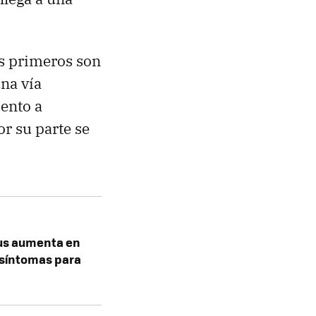
os primeros son
na vía
iento a
r su parte se
tus aumenta en
s síntomas para