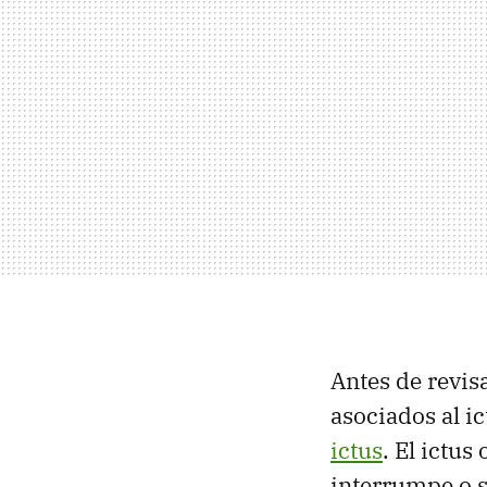
Antes de revisa
asociados al i
ictus
. El ictu
interrumpe o s