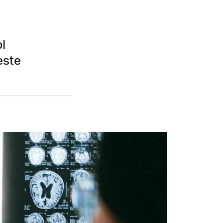
l
este