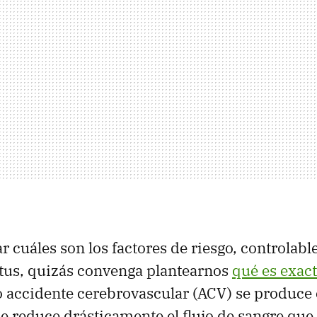
r cuáles son los factores de riesgo, controlable
ctus, quizás convenga plantearnos
qué es exac
s o accidente cerebrovascular (ACV) se produce
e reduce drásticamente el flujo de sangre que 