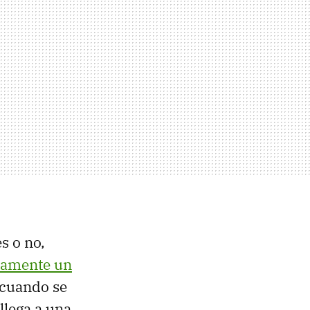
s o no,
tamente un
 cuando se
llega a una