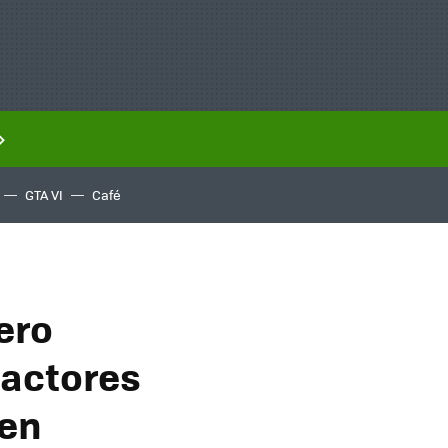
GTA VI
Café
ero
factores
 en