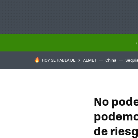
HOY SE HABLA DE
AEMET
China
Sequí
No pode
podemos
de riesg