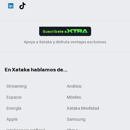
Wh
Twit
Fac
You
Inst
Tele
RSS
Flip
ats
ter
ebo
tub
agr
gra
boa
Link
Tikt
App
ok
e
am
m
rd
edI
ok
Suscríbete a
n
Apoya a Xataka y disfruta ventajas exclusivas
En Xataka hablamos de...
Streaming
Análisis
Espacio
Móviles
Energía
Xataka Movilidad
Apple
Samsung
Inteligencia artificial
China