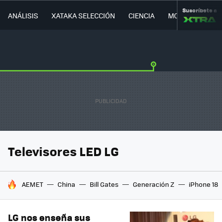
Suscríbete a
ANÁLISIS
XATAKA SELECCIÓN
CIENCIA
MOVILIDAD
Televisores LED LG
HOY SE HABLA DE
AEMET
China
Bill Gates
Generación Z
iPhone 18
LG nos enseña sus