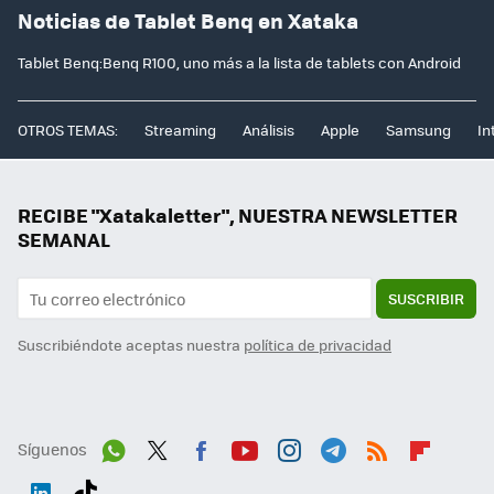
Noticias de Tablet Benq en Xataka
Tablet Benq:Benq R100, uno más a la lista de tablets con Android
OTROS TEMAS:
Streaming
Análisis
Apple
Samsung
In
RECIBE "Xatakaletter", NUESTRA NEWSLETTER
SEMANAL
SUSCRIBIR
Suscribiéndote aceptas nuestra
política de privacidad
Síguenos
Wh
Twit
Fac
You
Inst
Tele
RSS
Flip