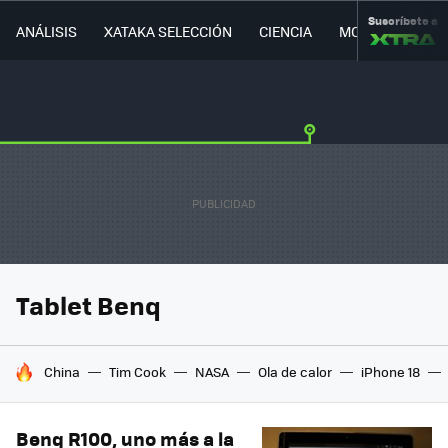
Suscríbete a
ANÁLISIS
XATAKA SELECCIÓN
CIENCIA
MOVILIDAD
Tablet Benq
HOY SE HABLA DE
China
Tim Cook
NASA
Ola de calor
iPhone 18
Benq R100, uno más a la