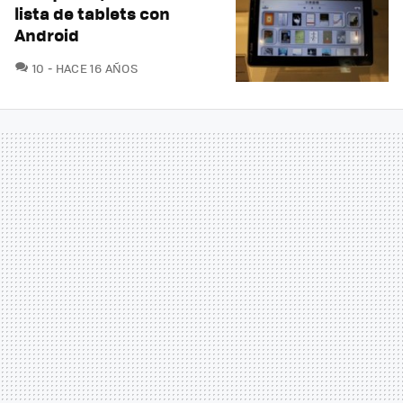
lista de tablets con
Android
COMENTARIOS
10
HACE 16 AÑOS