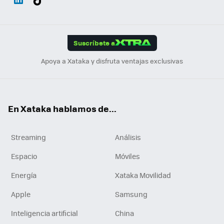
ats
ter
ebo
tub
agr
gra
boa
Link
Tikt
App
ok
e
am
m
rd
edI
ok
Suscríbete a
n
Apoya a Xataka y disfruta ventajas exclusivas
En Xataka hablamos de...
Streaming
Análisis
Espacio
Móviles
Energía
Xataka Movilidad
Apple
Samsung
Inteligencia artificial
China