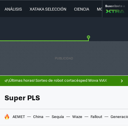
Suscríbete a
ANÁLISIS
XATAKA SELECCIÓN
CIENCIA
MOVILIDAD
🌿¡Últimas horas! Sorteo de robot cortacésped Mova ViAX
Super PLS
HOY SE HABLA DE
AEMET
China
Sequía
Waze
Fallout
Generaci