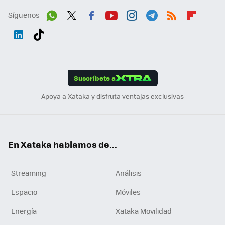
Síguenos
Wh
Twit
Fac
You
Inst
Tele
RSS
Flip
ats
ter
ebo
tub
agr
gra
boa
Link
Tikt
App
ok
e
am
m
rd
edI
ok
Suscríbete a
n
Apoya a Xataka y disfruta ventajas exclusivas
En Xataka hablamos de...
Streaming
Análisis
Espacio
Móviles
Energía
Xataka Movilidad