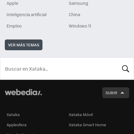
Apple
Samsung
Inteligencia artificial
China
Empleo
Windows 11
VER MÁS TEMAS
BUSCA
SUBIR
Xataka
Xataka Móvil
Applesfera
Xataka Smart Home