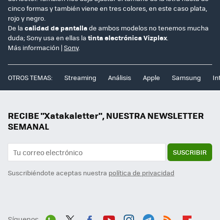
cinco formas y también viene en tres colores, en este caso plata,
rojo y negro.
De la
calidad de pantalla
de ambos modelos no tenemos mucha
duda; Sony usa en ellas la
tinta electrónica Vizplex
.
Más información |
Sony
.
OTROS TEMAS:
Streaming
Análisis
Apple
Samsung
In
RECIBE "Xatakaletter", NUESTRA NEWSLETTER
SEMANAL
SUSCRIBIR
Suscribiéndote aceptas nuestra
política de privacidad
Síguenos