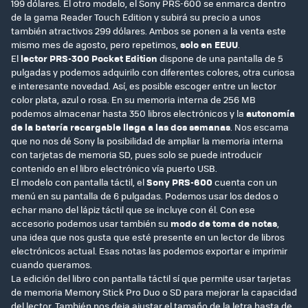
199 dólares. El otro modelo, el Sony PRS-600 se enmarca dentro
de la gama Reader Touch Edition y subirá su precio a unos
también atractivos 299 dólares. Ambos se ponen a la venta este
mismo mes de agosto, pero repetimos,
solo en EEUU
.
El
lector PRS-300 Pocket Edition
dispone de una pantalla de 5
pulgadas y podemos adquirilo con diferentes colores, otra curiosa
e interesante novedad. Así, es posible escoger entre un lector
color plata, azul o rosa. En su memoria interna de 256 MB
podemos almacenar hasta 350 libros electrónicos y la
autonomía
de la batería recargable llega a las dos semanas
. Nos escama
que no nos dé Sony la posibilidad de ampliar la memoria interna
con tarjetas de memoria SD, pues solo se puede introducir
contenido en el libro electrónico vía puerto USB.
El modelo con pantalla táctil, el
Sony PRS-600
cuenta con un
menú en su pantalla de 6 pulgadas. Podemos usar los dedos o
echar mano del lápiz táctil que se incluye con él. Con ese
accesorio podemos usar también su
modo de toma de notas
,
una idea que nos gusta que esté presente en un lector de libros
electrónicos actual. Esas notas las podemos exportar e imprimir
cuando queramos.
La edición del libro con pantalla táctil sí que permite usar tarjetas
de memoria Memory Stick Pro Duo o SD para mejorar la capacidad
del lector. También nos deja ajustar el tamaño de la letra hasta de