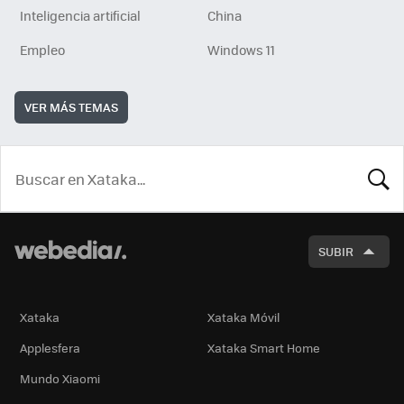
Inteligencia artificial
China
Empleo
Windows 11
VER MÁS TEMAS
BUSCA
SUBIR
Xataka
Xataka Móvil
Applesfera
Xataka Smart Home
Mundo Xiaomi