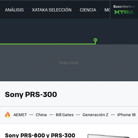
Suscríbete a
ANÁLISIS
XATAKA SELECCIÓN
CIENCIA
MOVILIDAD
Sony PRS-300
HOY SE HABLA DE
AEMET
China
Bill Gates
Generación Z
iPhone 18
Sony PRS-600 y PRS-300