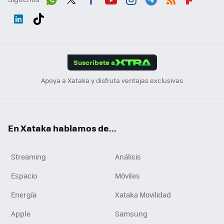
Wh
Twit
Fac
You
Inst
Tele
RSS
Flip
ats
ter
ebo
tub
agr
gra
boa
Link
Tikt
App
ok
e
am
m
rd
edI
ok
Suscríbete a
n
Apoya a Xataka y disfruta ventajas exclusivas
En Xataka hablamos de...
Streaming
Análisis
Espacio
Móviles
Energía
Xataka Movilidad
Apple
Samsung