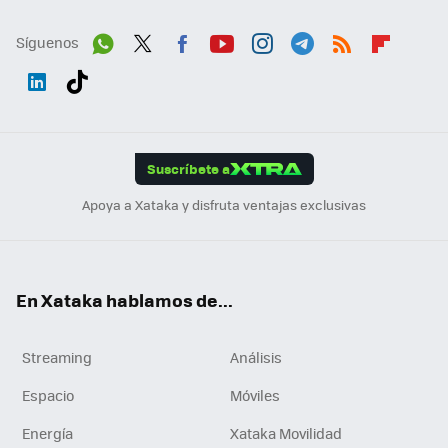
Síguenos
Wh
Twit
Fac
You
Inst
Tele
RSS
Flip
ats
ter
ebo
tub
agr
gra
boa
Link
Tikt
App
ok
e
am
m
rd
edI
ok
Suscríbete a
n
Apoya a Xataka y disfruta ventajas exclusivas
En Xataka hablamos de...
Streaming
Análisis
Espacio
Móviles
Energía
Xataka Movilidad