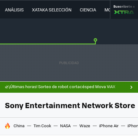
Suscríbete a
ANÁLISIS
XATAKA SELECCIÓN
CIENCIA
MOVILIDAD
🌿¡Últimas horas! Sorteo de robot cortacésped Mova ViAX
Sony Entertainment Network Store
HOY SE HABLA DE
China
Tim Cook
NASA
Waze
iPhone Air
iPhon