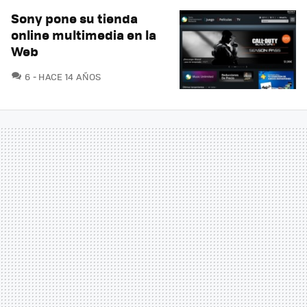
Sony pone su tienda
online multimedia en la
Web
COMENTARIOS
6
HACE 14 AÑOS