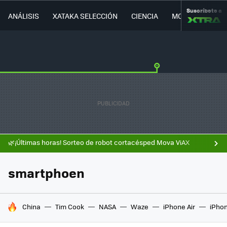
Suscríbete a
ANÁLISIS
XATAKA SELECCIÓN
CIENCIA
MOVILIDAD
🌿¡Últimas horas! Sorteo de robot cortacésped Mova ViAX
smartphoen
HOY SE HABLA DE
China
Tim Cook
NASA
Waze
iPhone Air
iPhon