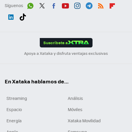
Síguenos
Wh
Twit
Fac
You
Inst
Tele
RSS
Flip
ats
ter
ebo
tub
agr
gra
boa
Link
Tikt
App
ok
e
am
m
rd
edI
ok
Suscríbete a
n
Apoya a Xataka y disfruta ventajas exclusivas
En Xataka hablamos de...
Streaming
Análisis
Espacio
Móviles
Energía
Xataka Movilidad
Apple
Samsung