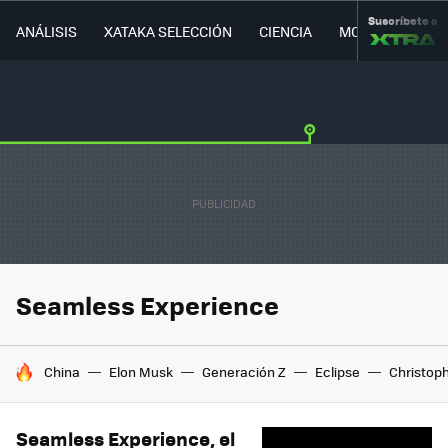
Suscríbete a
ANÁLISIS
XATAKA SELECCIÓN
CIENCIA
MOVILIDAD
Seamless Experience
HOY SE HABLA DE
China
Elon Musk
Generación Z
Eclipse
Christop
Seamless Experience, el