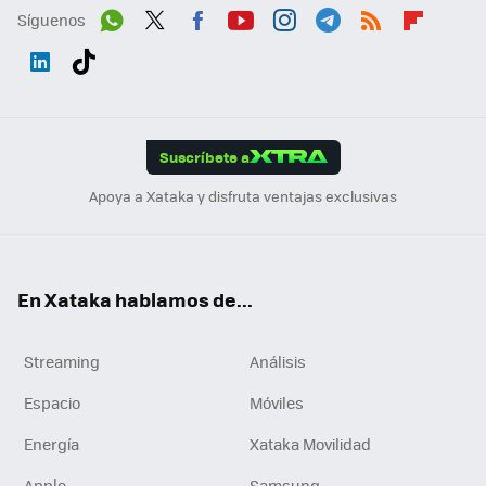
Síguenos
Wh
Twit
Fac
You
Inst
Tele
RSS
Flip
ats
ter
ebo
tub
agr
gra
boa
Link
Tikt
App
ok
e
am
m
rd
edI
ok
Suscríbete a
n
Apoya a Xataka y disfruta ventajas exclusivas
En Xataka hablamos de...
Streaming
Análisis
Espacio
Móviles
Energía
Xataka Movilidad
Apple
Samsung