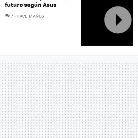
futuro según Asus
COMENTARIOS
7
HACE 17 AÑOS