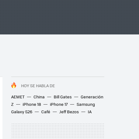
HOY SE HABLA DE
AEMET
China
Bill Gates
Generación
Z
iPhone 18
iPhone 17
Samsung
Galaxy S26
Café
Jeff Bezos
IA