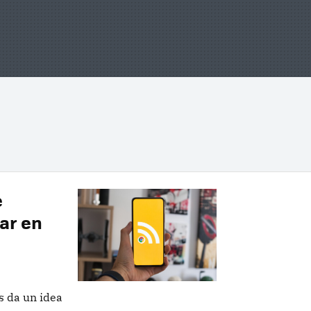
e
ar en
s da un idea