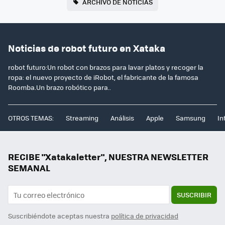
ARCHIVO DE NOTICIAS
Noticias de robot futuro en Xataka
robot futuro:Un robot con brazos para lavar platos y recoger la
ropa: el nuevo proyecto de iRobot, el fabricante de la famosa
Roomba.Un brazo robótico para..
OTROS TEMAS:
Streaming
Análisis
Apple
Samsung
In
RECIBE "Xatakaletter", NUESTRA NEWSLETTER
SEMANAL
SUSCRIBIR
Suscribiéndote aceptas nuestra
política de privacidad