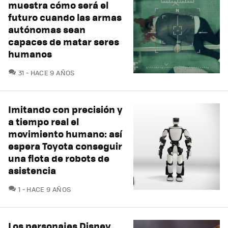
muestra cómo será el
futuro cuando las armas
autónomas sean
capaces de matar seres
humanos
COMENTARIOS
31
HACE 9 AÑOS
Imitando con precisión y
a tiempo real el
movimiento humano: así
espera Toyota conseguir
una flota de robots de
asistencia
COMENTARIOS
1
HACE 9 AÑOS
Los personajes Disney