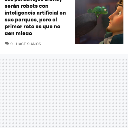
serán robots con
inteligencia artificial en
sus parques, pero el
primer reto es que no
den miedo
COMENTARIOS
9
HACE 9 AÑOS