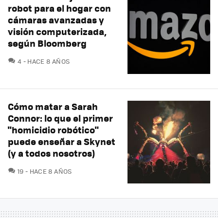
robot para el hogar con
cámaras avanzadas y
visión computerizada,
según Bloomberg
COMENTARIOS
4
HACE 8 AÑOS
Cómo matar a Sarah
Connor: lo que el primer
"homicidio robótico"
puede enseñar a Skynet
(y a todos nosotros)
COMENTARIOS
19
HACE 8 AÑOS