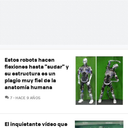
Estos robots hacen
flexiones hasta "sudar" y
su estructura es un
plagio muy fiel de la
anatomía humana
COMENTARIOS
7
HACE 9 AÑOS
El inquietante vídeo que