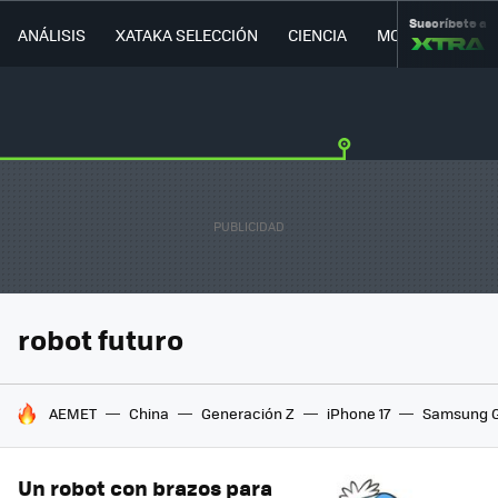
Suscríbete a
ANÁLISIS
XATAKA SELECCIÓN
CIENCIA
MOVILIDAD
robot futuro
HOY SE HABLA DE
AEMET
China
Generación Z
iPhone 17
Samsung G
Un robot con brazos para