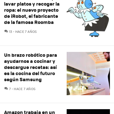
lavar platos y recoger la
ropa: el nuevo proyecto
de iRobot, el fabricante
de la famosa Roomba
COMENTARIOS
13
HACE 7 AÑOS
Un brazo robótico para
ayudarnos a cocinar y
descargue recetas: así
es la cocina del futuro
según Samsung
COMENTARIOS
7
HACE 7 AÑOS
Amazon trabaja en un