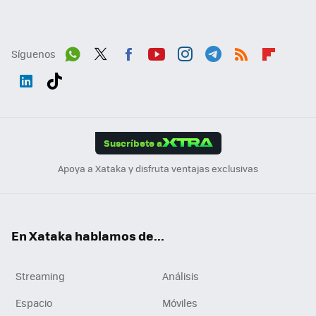
Síguenos
Wh
Twit
Fac
You
Inst
Tele
RSS
Flip
ats
ter
ebo
tub
agr
gra
boa
Link
Tikt
App
ok
e
am
m
rd
edI
ok
Suscríbete a
n
Apoya a Xataka y disfruta ventajas exclusivas
En Xataka hablamos de...
Streaming
Análisis
Espacio
Móviles