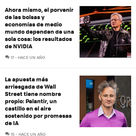
Ahora mismo, el porvenir
de las bolsas y
economías de medio
mundo dependen de una
sola cosa: los resultados
de NVIDIA
COMENTARIOS
17
HACE UN AÑO
La apuesta más
arriesgada de Wall
Street tiene nombre
propio: Palantir, un
castillo en el aire
sostenido por promesas
de IA
COMENTARIOS
15
HACE UN AÑO