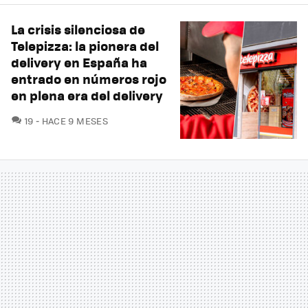
La crisis silenciosa de
Telepizza: la pionera del
delivery en España ha
entrado en números rojo
en plena era del delivery
COMENTARIOS
19
HACE 9 MESES