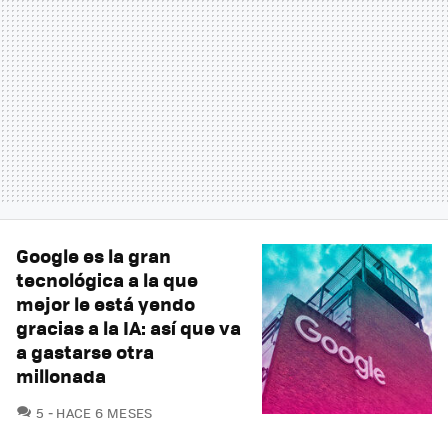
Google es la gran
tecnológica a la que
mejor le está yendo
gracias a la IA: así que va
a gastarse otra
millonada
COMENTARIOS
5
HACE 6 MESES