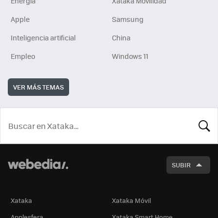
Energía
Xataka Movilidad
Apple
Samsung
Inteligencia artificial
China
Empleo
Windows 11
VER MÁS TEMAS
BUSCA
SUBIR
Xataka
Xataka Móvil
Applesfera
Xataka Smart Home