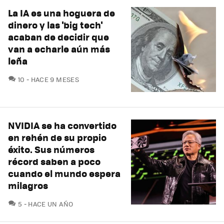
La IA es una hoguera de
dinero y las 'big tech'
acaban de decidir que
van a echarle aún más
leña
COMENTARIOS
10
HACE 9 MESES
NVIDIA se ha convertido
en rehén de su propio
éxito. Sus números
récord saben a poco
cuando el mundo espera
milagros
COMENTARIOS
5
HACE UN AÑO