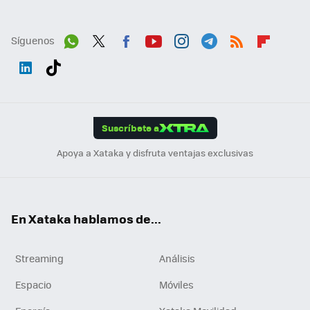
Síguenos
Wh
Twit
Fac
You
Inst
Tele
RSS
Flip
ats
ter
ebo
tub
agr
gra
boa
Link
Tikt
App
ok
e
am
m
rd
edI
ok
Suscríbete a
n
Apoya a Xataka y disfruta ventajas exclusivas
En Xataka hablamos de...
Streaming
Análisis
Espacio
Móviles