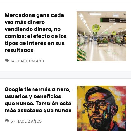
Mercadona gana cada
vez más dinero
vendiendo dinero, no
comida: el efecto de los
tipos de interés en sus
resultados
COMENTARIOS
14
HACE UN AÑO
Google tiene más dinero,
usuarios y beneficios
que nunca. También está
más asustada que nunca
COMENTARIOS
5
HACE 2 AÑOS