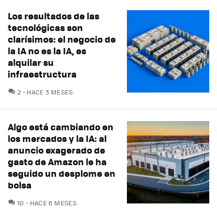
Los resultados de las
tecnológicas son
clarísimos: el negocio de
la IA no es la IA, es
alquilar su
infraestructura
COMENTARIOS
2
HACE 3 MESES
Algo está cambiando en
los mercados y la IA: al
anuncio exagerado de
gasto de Amazon le ha
seguido un desplome en
bolsa
COMENTARIOS
10
HACE 6 MESES