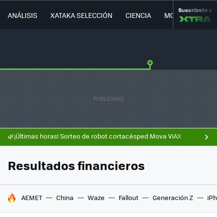
Suscríbete a
ANÁLISIS
XATAKA SELECCIÓN
CIENCIA
MOVILIDAD
🌿¡Últimas horas! Sorteo de robot cortacésped Mova ViAX
Resultados financieros
HOY SE HABLA DE
AEMET
China
Waze
Fallout
Generación Z
iPh