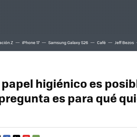
ación Z
iPhone 17
Samsung Galaxy S26
Café
Jeff Bezos
 papel higiénico es posib
a pregunta es para qué qu