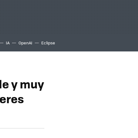
IA
OpenAI
Eclipse
le y muy
ieres