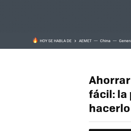
HOY SE HABLA DE
AEMET
China
Gener
Ahorrar
fácil: l
hacerlo