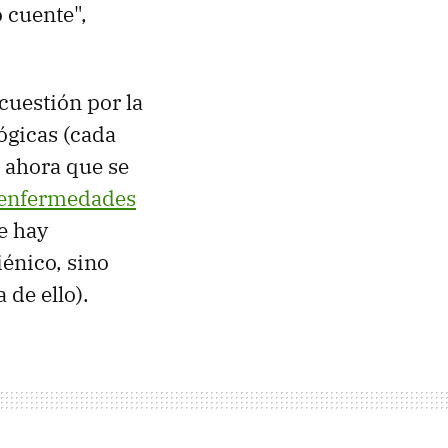
 cuente",
 cuestión por la
ógicas (cada
o ahora que se
 enfermedades
e hay
énico, sino
 de ello).