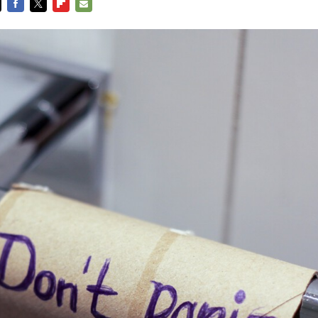
FACEBOOK
TWITTER
FLIPBOARD
E-
MAIL