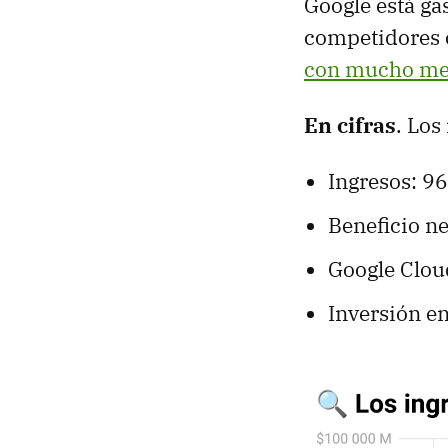
Google está ga
competidores
con mucho m
En cifras
. Lo
Ingresos: 9
Beneficio n
Google Clou
Inversión en