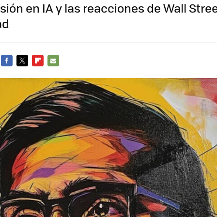
sión en IA y las reacciones de Wall Stre
ad
FACEBOOK
TWITTER
FLIPBOARD
E-
MAIL