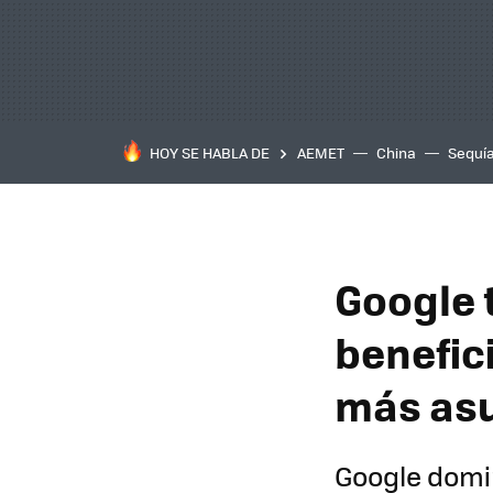
HOY SE HABLA DE
AEMET
China
Sequí
Google 
benefic
más as
Google domin