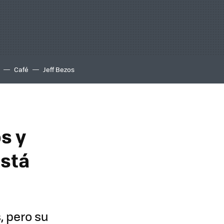
Café
Jeff Bezos
s y
está
, pero su