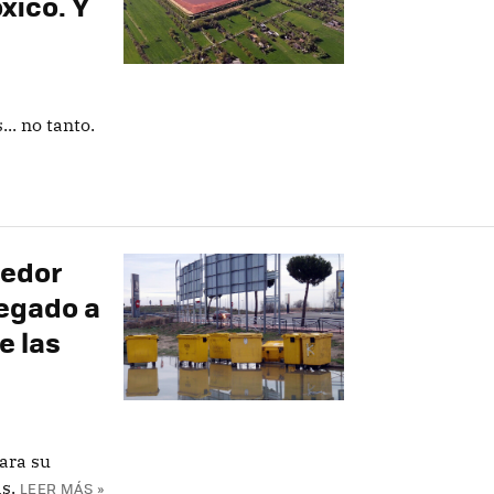
óxico. Y
... no tanto.
nedor
legado a
e las
ara su
s.
LEER MÁS »