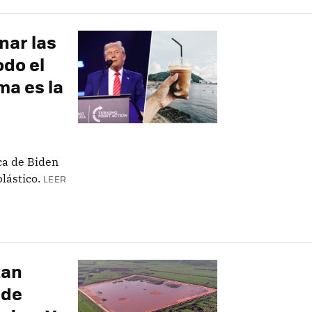
nar las
odo el
ma es la
ca de Biden
lástico.
LEER
tan
 de