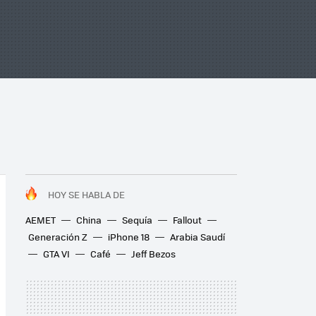
HOY SE HABLA DE
AEMET
China
Sequía
Fallout
Generación Z
iPhone 18
Arabia Saudí
GTA VI
Café
Jeff Bezos