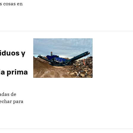
s cosas en
iduos y
ia prima
adas de
vechar para