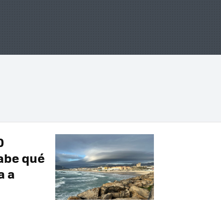
0
sabe qué
a a