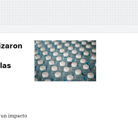
izaron
las
e un impacto