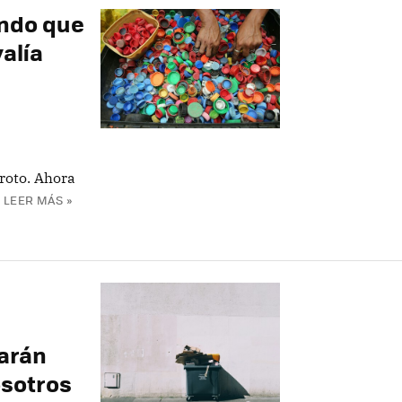
ndo que
valía
 roto. Ahora
LEER MÁS »
n
arán
osotros