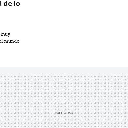
 de lo
á muy
 el mundo