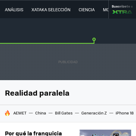
Suscríbete a
ANÁLISIS
XATAKA SELECCIÓN
CIENCIA
MOVILIDAD
Realidad paralela
HOY SE HABLA DE
AEMET
China
Bill Gates
Generación Z
iPhone 18
Por qué la franquicia