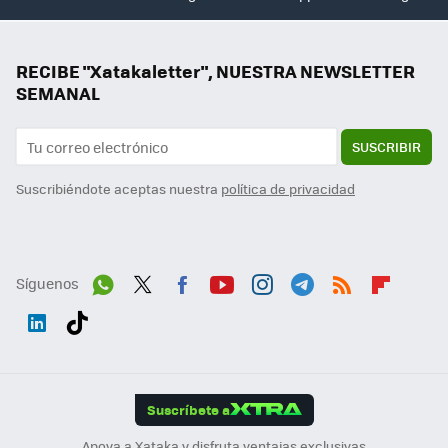
RECIBE "Xatakaletter", NUESTRA NEWSLETTER
SEMANAL
SUSCRIBIR
Suscribiéndote aceptas nuestra
política de privacidad
Síguenos
Wh
Twit
Fac
You
Inst
Tele
RSS
Flip
ats
ter
ebo
tub
agr
gra
boa
Link
Tikt
App
ok
e
am
m
rd
edI
ok
Suscríbete a
n
Apoya a Xataka y disfruta ventajas exclusivas