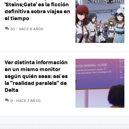
'Steins;Gate' es la ficción
definitiva sobre viajes en
el tiempo
COMENTARIOS
30
HACE 6 AÑOS
Ver distinta información
en un mismo monitor
según quién seas: así es
la "realidad paralela" de
Delta
COMENTARIOS
9
HACE 7 AÑOS