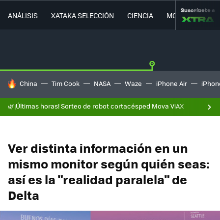
Suscríbete a
ANÁLISIS
XATAKA SELECCIÓN
CIENCIA
MOVILIDAD
HOY SE HABLA DE
China
Tim Cook
NASA
Waze
iPhone Air
iPhone
🌿¡Últimas horas! Sorteo de robot cortacésped Mova ViAX
Ver distinta información en un
mismo monitor según quién seas:
así es la "realidad paralela" de
Delta