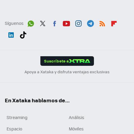
Síguenos
Wh
Twit
Fac
You
Inst
Tele
RSS
Flip
ats
ter
ebo
tub
agr
gra
boa
Link
Tikt
App
ok
e
am
m
rd
edI
ok
Suscríbete a
n
Apoya a Xataka y disfruta ventajas exclusivas
En Xataka hablamos de...
Streaming
Análisis
Espacio
Móviles