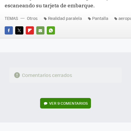
escaneando su tarjeta de embarque.
TEMAS
Otros
Realidad paralela
Pantalla
aerop
FACEBOOK
TWITTER
FLIPBOARD
E-
WHATSAPP
MAIL
Comentarios cerrados
VER
9 COMENTARIOS