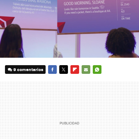
9 comentarios
FACEBOOK
TWITTER
FLIPBOARD
E-
WHATSAPP
MAIL