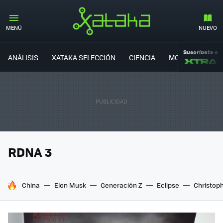
MENÚ
NUEVO
Suscríbete a
ANÁLISIS
XATAKA SELECCIÓN
CIENCIA
MOVILIDAD
RDNA 3
HOY SE HABLA DE
China
Elon Musk
Generación Z
Eclipse
Christop