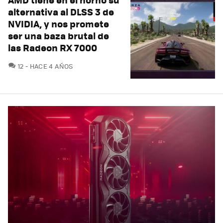
alternativa al DLSS 3 de
NVIDIA, y nos promete
ser una baza brutal de
las Radeon RX 7000
COMENTARIOS
12
HACE 4 AÑOS