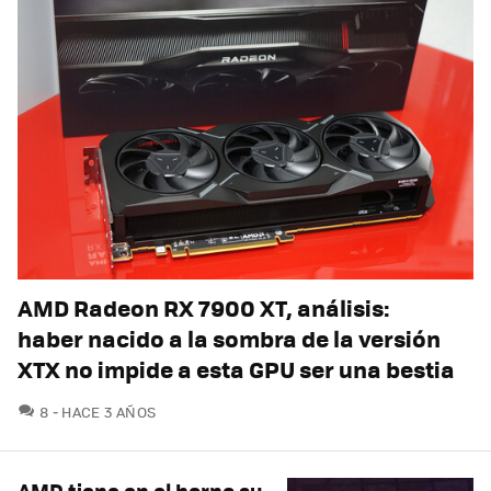
AMD Radeon RX 7900 XT, análisis:
haber nacido a la sombra de la versión
XTX no impide a esta GPU ser una bestia
COMENTARIOS
8
HACE 3 AÑOS
AMD tiene en el horno su