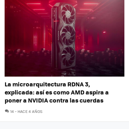
La microarquitectura RDNA 3,
explicada: así es como AMD aspira a
poner a NVIDIA contra las cuerdas
COMENTARIOS
14
HACE 4 AÑOS