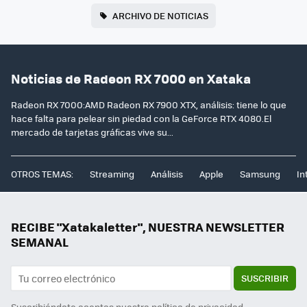
ARCHIVO DE NOTICIAS
Noticias de Radeon RX 7000 en Xataka
Radeon RX 7000:AMD Radeon RX 7900 XTX, análisis: tiene lo que
hace falta para pelear sin piedad con la GeForce RTX 4080.El
mercado de tarjetas gráficas vive su...
OTROS TEMAS:
Streaming
Análisis
Apple
Samsung
In
RECIBE "Xatakaletter", NUESTRA NEWSLETTER
SEMANAL
SUSCRIBIR
Suscribiéndote aceptas nuestra
política de privacidad