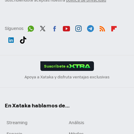
Síguenos
Wh
Twit
Fac
You
Inst
Tele
RSS
Flip
ats
ter
ebo
tub
agr
gra
boa
Link
Tikt
App
ok
e
am
m
rd
edI
ok
Suscríbete a
n
Apoya a Xataka y disfruta ventajas exclusivas
En Xataka hablamos de...
Streaming
Análisis
Espacio
Móviles