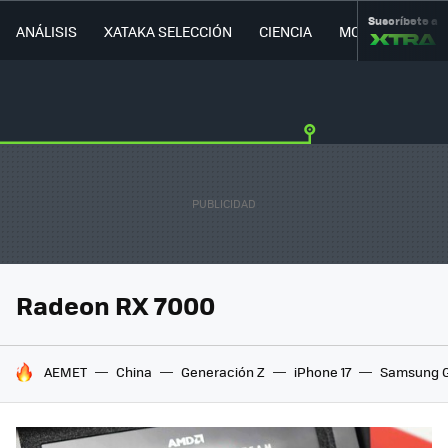
Suscríbete a
ANÁLISIS
XATAKA SELECCIÓN
CIENCIA
MOVILIDAD
Radeon RX 7000
HOY SE HABLA DE
AEMET
China
Generación Z
iPhone 17
Samsung G