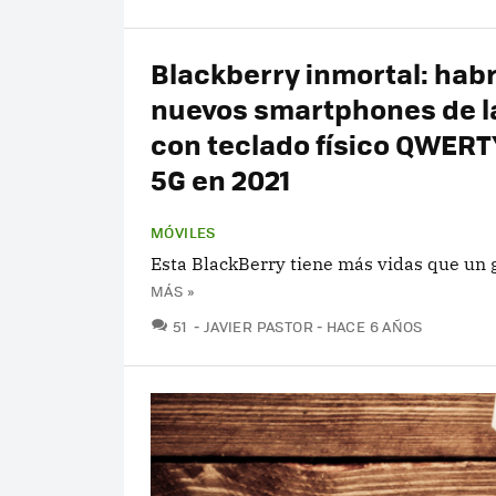
Blackberry inmortal: hab
nuevos smartphones de l
con teclado físico QWERT
5G en 2021
MÓVILES
Esta BlackBerry tiene más vidas que un 
MÁS »
COMENTARIOS
51
JAVIER PASTOR
HACE 6 AÑOS