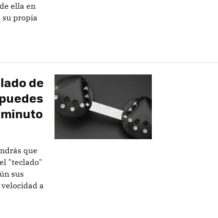
de ella en
 su propia
clado de
 puedes
r minuto
endrás que
el "teclado"
gún sus
 velocidad a