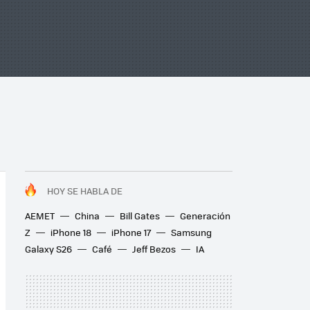
HOY SE HABLA DE
AEMET
China
Bill Gates
Generación
Z
iPhone 18
iPhone 17
Samsung
Galaxy S26
Café
Jeff Bezos
IA