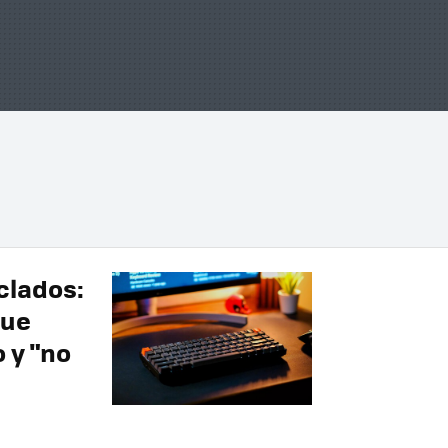
clados:
que
 y "no