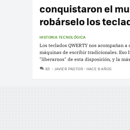
conquistaron el mun
robárselo los tecl
HISTORIA TECNOLÓGICA
Los teclados QWERTY nos acompañan a dia
máquinas de escribir tradicionales. Eso 
"liberarnos" de esta disposición, y la má
COMENTARIOS
83
JAVIER PASTOR
HACE 6 AÑOS