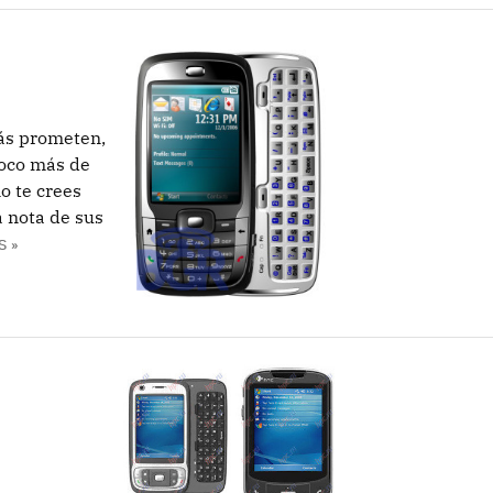
ás prometen,
poco más de
no te crees
 nota de sus
S »