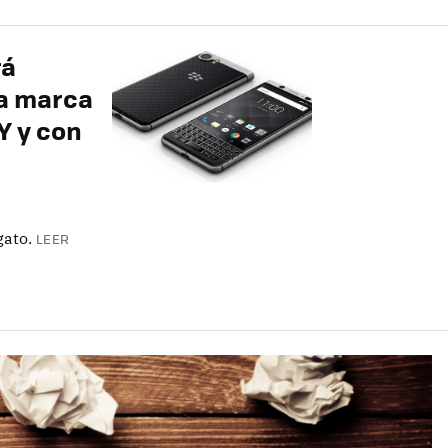
rá
a marca
Y y con
gato.
LEER