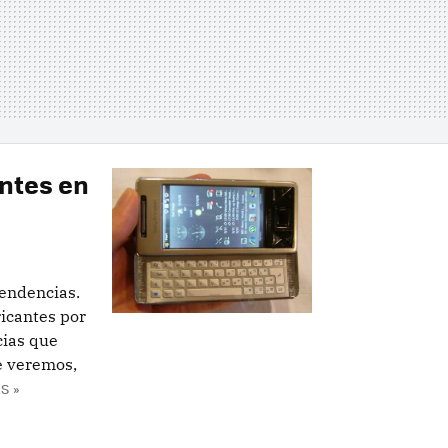
ntes en
endencias.
ricantes por
cias que
e veremos,
S »