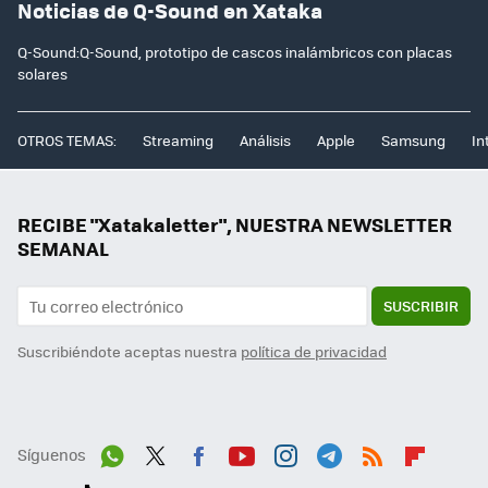
Noticias de Q-Sound en Xataka
Q-Sound:Q-Sound, prototipo de cascos inalámbricos con placas
solares
OTROS TEMAS:
Streaming
Análisis
Apple
Samsung
In
RECIBE "Xatakaletter", NUESTRA NEWSLETTER
SEMANAL
SUSCRIBIR
Suscribiéndote aceptas nuestra
política de privacidad
Síguenos
Wh
Twit
Fac
You
Inst
Tele
RSS
Flip