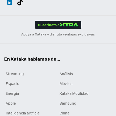
ats
ter
ebo
tub
agr
gra
boa
Link
Tikt
App
ok
e
am
m
rd
edI
ok
Suscríbete a
n
Apoya a Xataka y disfruta ventajas exclusivas
En Xataka hablamos de...
Streaming
Análisis
Espacio
Móviles
Energía
Xataka Movilidad
Apple
Samsung
Inteligencia artificial
China