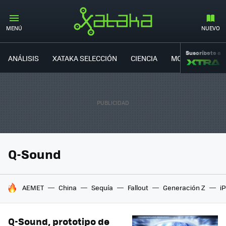
MENÚ
NUEVO
Suscríbete a
ANÁLISIS
XATAKA SELECCIÓN
CIENCIA
MOVILIDAD
Q-Sound
HOY SE HABLA DE
AEMET
China
Sequía
Fallout
Generación Z
i
Q-Sound, prototipo de