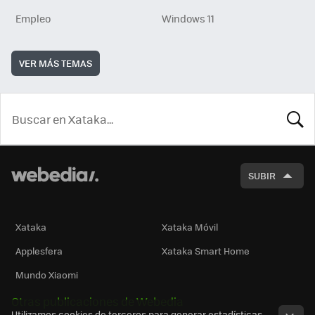
Empleo
Windows 11
VER MÁS TEMAS
BUSCA
SUBIR
Xataka
Xataka Móvil
Applesfera
Xataka Smart Home
Mundo Xiaomi
Otras publicaciones de Webedia
Utilizamos cookies de terceros para generar estadísticas