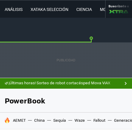
Suscríbete a
ANÁLISIS
XATAKA SELECCIÓN
CIENCIA
MOVILIDAD
🌿¡Últimas horas! Sorteo de robot cortacésped Mova ViAX
PowerBook
HOY SE HABLA DE
AEMET
China
Sequía
Waze
Fallout
Generaci