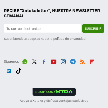
RECIBE "Xatakaletter", NUESTRA NEWSLETTER
SEMANAL
SUSCRIBIR
Suscribiéndote aceptas nuestra
política de privacidad
Síguenos
Wh
Twit
Fac
You
Inst
Tele
RSS
Flip
ats
ter
ebo
tub
agr
gra
boa
Link
Tikt
App
ok
e
am
m
rd
edI
ok
Suscríbete a
n
Apoya a Xataka y disfruta ventajas exclusivas