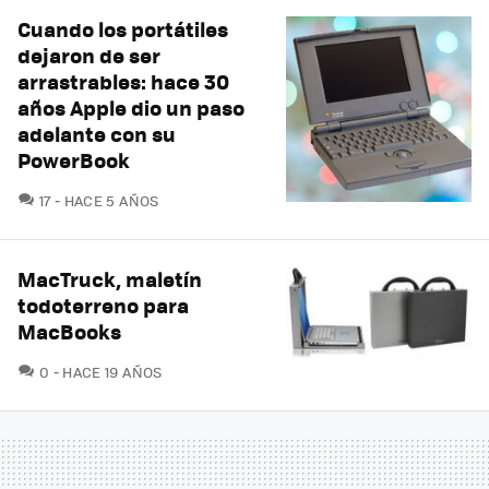
Cuando los portátiles
dejaron de ser
arrastrables: hace 30
años Apple dio un paso
adelante con su
PowerBook
COMENTARIOS
17
HACE 5 AÑOS
MacTruck, maletín
todoterreno para
MacBooks
COMENTARIOS
0
HACE 19 AÑOS