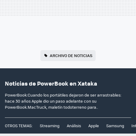
ARCHIVO DE NOTICIAS
Noticias de PowerBook en Xataka
PowerBook:Cuando los portátiles dejaron de ser arrastrables:
hace 30 años Apple dio un paso adelante con su
PowerBook.MacTruck, maletín todoterreno para..
OTROS TEMAS:
Streaming
Análisis
Apple
Samsung
In