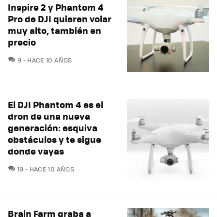
Inspire 2 y Phantom 4
Pro de DJI quieren volar
muy alto, también en
precio
COMENTARIOS
9
HACE 10 AÑOS
El DJI Phantom 4 es el
dron de una nueva
generación: esquiva
obstáculos y te sigue
donde vayas
COMENTARIOS
19
HACE 10 AÑOS
Brain Farm graba a