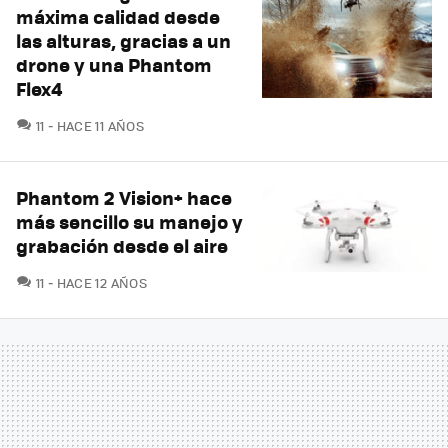
máxima calidad desde
las alturas, gracias a un
drone y una Phantom
Flex4
COMENTARIOS
11
HACE 11 AÑOS
Phantom 2 Vision+ hace
más sencillo su manejo y
grabación desde el aire
COMENTARIOS
11
HACE 12 AÑOS