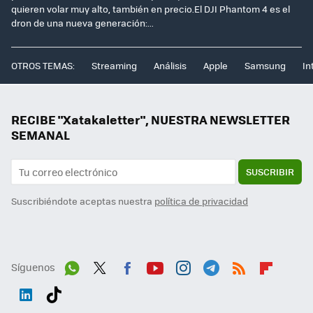
quieren volar muy alto, también en precio.El DJI Phantom 4 es el
dron de una nueva generación:...
OTROS TEMAS:
Streaming
Análisis
Apple
Samsung
In
RECIBE "Xatakaletter", NUESTRA NEWSLETTER
SEMANAL
SUSCRIBIR
Suscribiéndote aceptas nuestra
política de privacidad
Síguenos
Wh
Twit
Fac
You
Inst
Tele
RSS
Flip
ats
ter
ebo
tub
agr
gra
boa