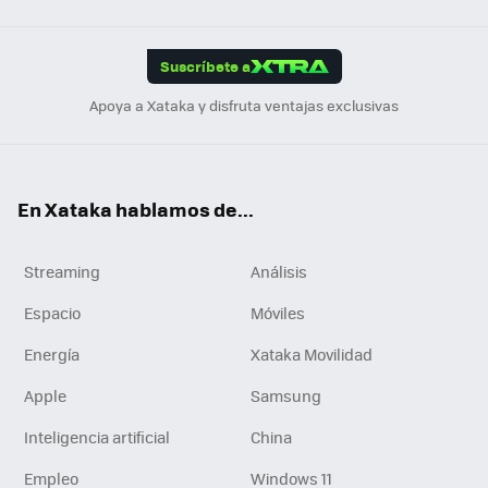
Link
Tikt
App
ok
e
am
m
rd
edI
ok
Suscríbete a
n
Apoya a Xataka y disfruta ventajas exclusivas
En Xataka hablamos de...
Streaming
Análisis
Espacio
Móviles
Energía
Xataka Movilidad
Apple
Samsung
Inteligencia artificial
China
Empleo
Windows 11