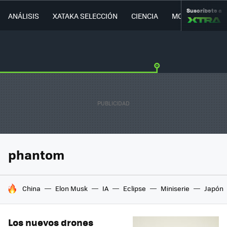
Suscríbete a
ANÁLISIS
XATAKA SELECCIÓN
CIENCIA
MOVILIDAD
phantom
HOY SE HABLA DE
China
Elon Musk
IA
Eclipse
Miniserie
Japón
Los nuevos drones