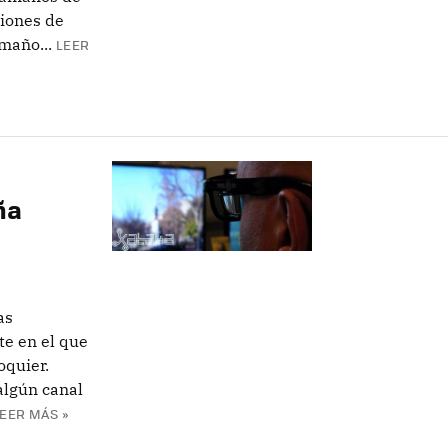
ciones de
maño...
LEER
e
ña
as
te en el que
oquier.
algún canal
EER MÁS »