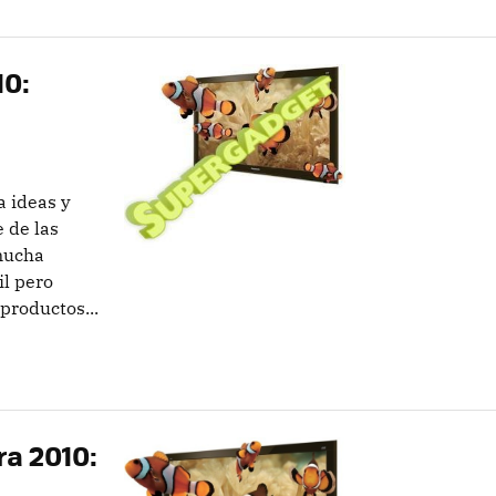
10:
a ideas y
 de las
mucha
il pero
productos...
ra 2010: