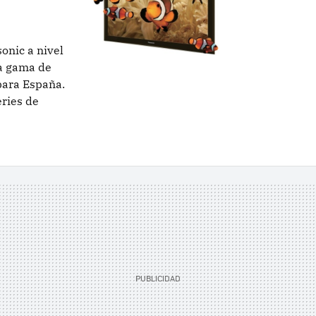
onic a nivel
va gama de
 para España.
eries de