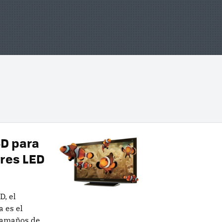
3D para
ores LED
D, el
 es el
 tamaños de