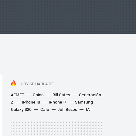
HOY SE HABLA DE
AEMET
China
Bill Gates
Generación
Z
iPhone 18
iPhone 17
Samsung
Galaxy S26
Café
Jeff Bezos
IA