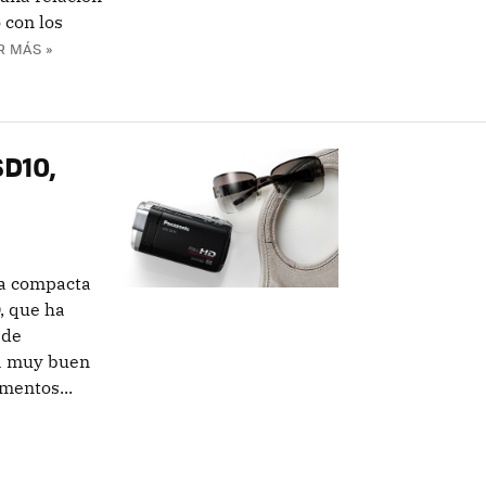
 con los
R MÁS »
D10,
ra compacta
, que ha
 de
rá muy buen
mentos...