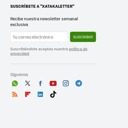
SUSCRÍBETE A "XATAKALETTER"
Recibe nuestra newsletter semanal
exclusiva
SUSCRIBIR
Suscribiéndote aceptas nuestra
política de
privacidad
Síguenos
Wh
Twit
Fac
You
Inst
Tele
ats
ter
ebo
tub
agr
gra
RSS
Flip
Link
Tikt
App
ok
e
am
m
boa
edI
ok
rd
n