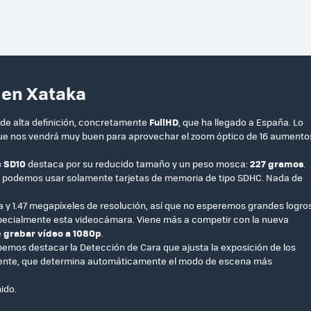
 en Xataka
de alta definición, concretamente
FullHD
, que ha llegado a España. Lo
e nos vendrá muy buen para aprovechar el zoom óptico de 16 aumento
 SD10
destaca por su reducido tamaño y un peso mosca:
227 gramos
.
 podemos usar solamente tarjetas de memoria de tipo SDHC. Nada de
 y 1.47 megapíxeles de resolución, así que no esperemos grandes logro
specialmente esta videocámara. Viene más a competir con la nueva
e
grabar vídeo a 1080p
.
bemos destacar la Detección de Cara que ajusta la exposición de los
ligente, que determina automáticamente el modo de escena más
ido.