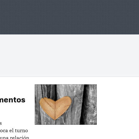
omentos
s
toca el turno
 una relación