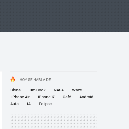
HOY SE HABLA DE
China
Tim Cook
NASA
Waze
iPhone Air
iPhone 17
Café
Android
Auto
IA
Eclipse