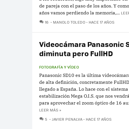
de pareja con el paso de los años. Y como
años vamos perdiendo la memoria,...
LEE
COMENTARIOS
16
MANOLO TOLEDO
HACE 17 AÑOS
Videocámara Panasonic S
diminuta pero FullHD
FOTOGRAFÍA Y VÍDEO
Panasonic SD10 es la última videocáma
de alta definición, concretamente FullHD
llegado a España. Lo hace con el sistema
estabilización Mega O.I.S. que nos vend
para aprovechar el zoom óptico de 16 au
LEER MÁS »
COMENTARIOS
5
JAVIER PENALVA
HACE 17 AÑOS