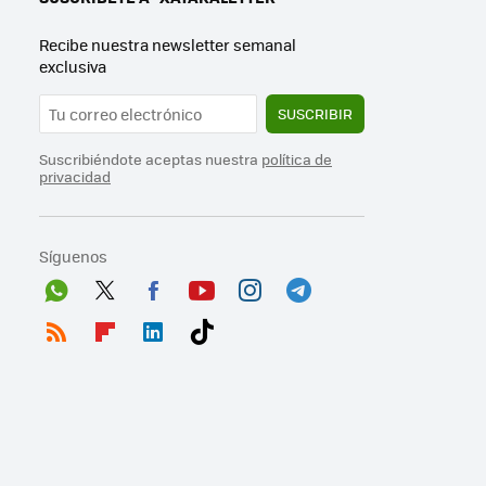
Recibe nuestra newsletter semanal
exclusiva
SUSCRIBIR
Suscribiéndote aceptas nuestra
política de
privacidad
Síguenos
Wh
Twit
Fac
You
Inst
Tele
ats
ter
ebo
tub
agr
gra
RSS
Flip
Link
Tikt
App
ok
e
am
m
boa
edI
ok
rd
n