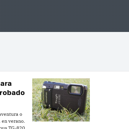
mara
probado
aventura o
a en verano.
mpus TG-820,