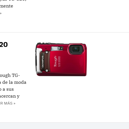
lmente
»
620
Tough TG-
a de la moda
 a sus
acercan y
R MÁS »