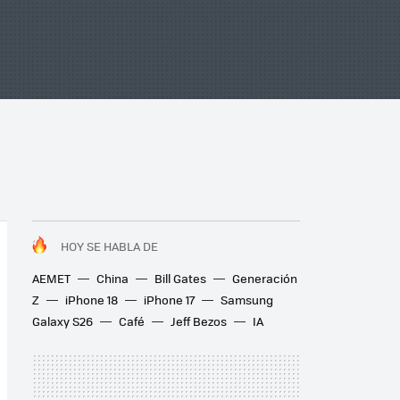
HOY SE HABLA DE
AEMET
China
Bill Gates
Generación
Z
iPhone 18
iPhone 17
Samsung
Galaxy S26
Café
Jeff Bezos
IA