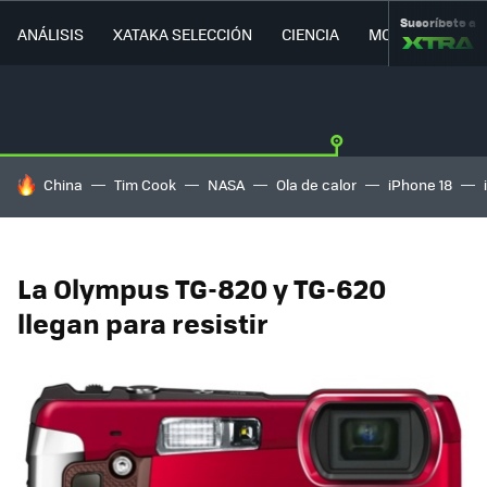
Suscríbete a
ANÁLISIS
XATAKA SELECCIÓN
CIENCIA
MOVILIDAD
HOY SE HABLA DE
China
Tim Cook
NASA
Ola de calor
iPhone 18
La Olympus TG-820 y TG-620
llegan para resistir