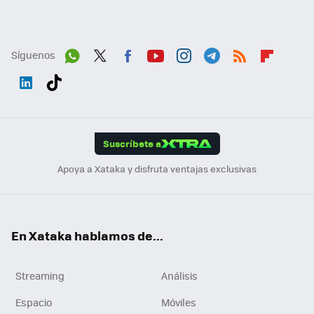
Síguenos
Wh
Twit
Fac
You
Inst
Tele
RSS
Flip
ats
ter
ebo
tub
agr
gra
boa
Link
Tikt
App
ok
e
am
m
rd
edI
ok
Suscríbete a
n
Apoya a Xataka y disfruta ventajas exclusivas
En Xataka hablamos de...
Streaming
Análisis
Espacio
Móviles