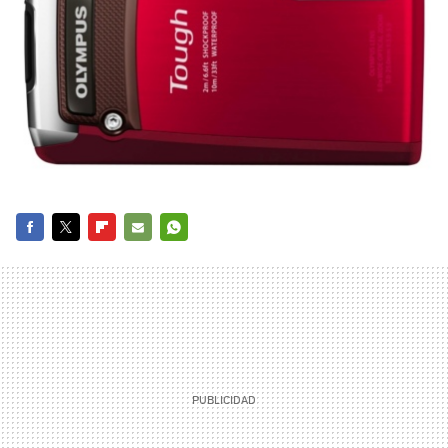
FACEBOOK
TWITTER
FLIPBOARD
E-
WHATSAPP
MAIL