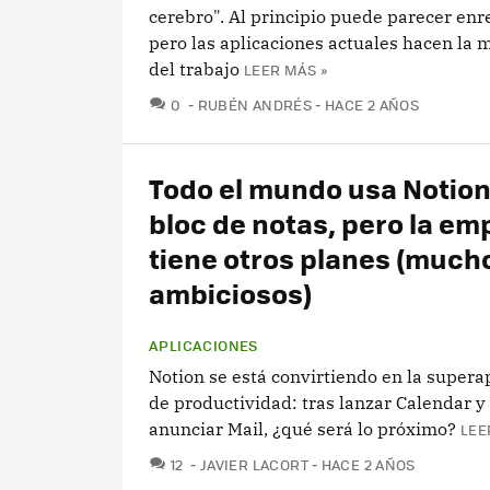
cerebro". Al principio puede parecer enr
pero las aplicaciones actuales hacen la 
del trabajo
LEER MÁS »
COMENTARIOS
0
RUBÉN ANDRÉS
HACE 2 AÑOS
Todo el mundo usa Notio
bloc de notas, pero la em
tiene otros planes (much
ambiciosos)
APLICACIONES
Notion se está convirtiendo en la supera
de productividad: tras lanzar Calendar y 
anunciar Mail, ¿qué será lo próximo?
LEE
COMENTARIOS
12
JAVIER LACORT
HACE 2 AÑOS