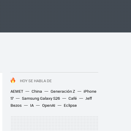
HOY SE HABLA DE
AEMET
China
Generación Z
iPhone
17
Samsung Galaxy S26
Café
Jeff
Bezos
IA
OpenAI
Eclipse