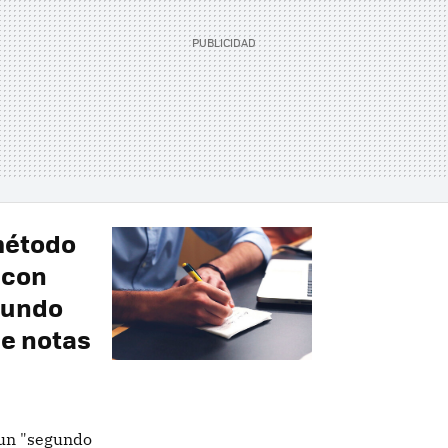
método
 con
gundo
de notas
 un "segundo