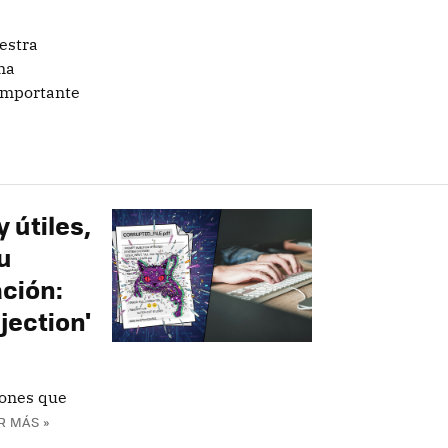
estra
ma
importante
 útiles,
u
ación:
jection'
iones que
R MÁS »