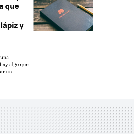
ja que
lápiz y
 una
 hay algo que
sar un