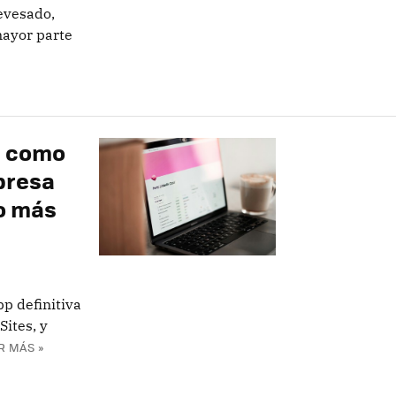
evesado,
mayor parte
n como
presa
o más
pp definitiva
Sites, y
R MÁS »