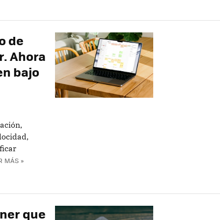
o de
r. Ahora
en bajo
ación,
locidad,
ficar
R MÁS »
ener que