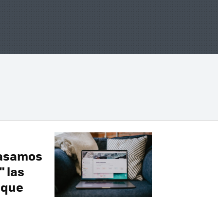
pasamos
 las
 que