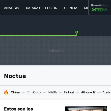
Suscríbete a
ANÁLISIS
XATAKA SELECCIÓN
CIENCIA
MOVILIDAD
Noctua
HOY SE HABLA DE
China
Tim Cook
NASA
Fallout
iPhone 17
Arabi
Estos son los