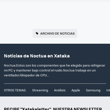
ARCHIVO DE NOTICIAS
Noticias de Noctua en Xataka
Noctua:Estos son los componentes que he elegido para refrigerar
mi PC y mantener bajo control el ruido.Noctua trabaja en un
ventilador/disipador de CPU...
OTROS TEMAS:
Streaming
Análisis
Apple
Samsung
In
RECIBE "Xatakaletter", NUESTRA NEWSLETTER