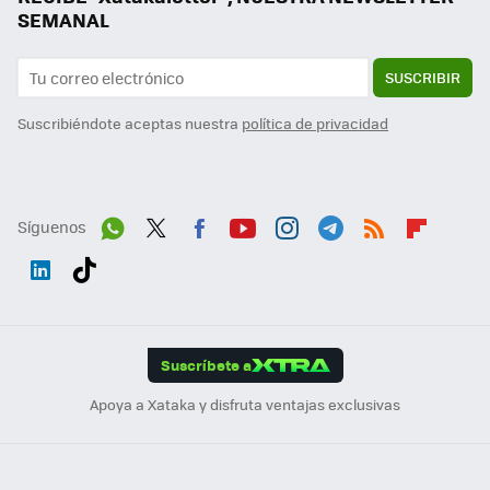
SEMANAL
SUSCRIBIR
Suscribiéndote aceptas nuestra
política de privacidad
Síguenos
Wh
Twit
Fac
You
Inst
Tele
RSS
Flip
ats
ter
ebo
tub
agr
gra
boa
Link
Tikt
App
ok
e
am
m
rd
edI
ok
Suscríbete a
n
Apoya a Xataka y disfruta ventajas exclusivas