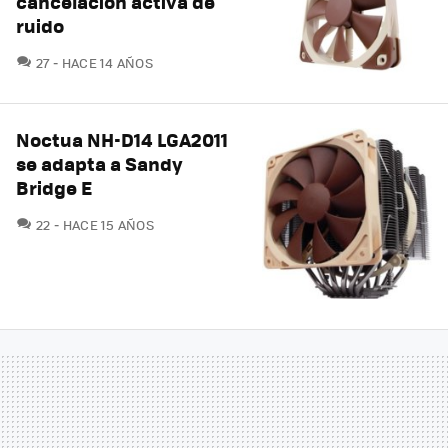
cancelación activa de
ruido
COMENTARIOS
27
HACE 14 AÑOS
Noctua NH-D14 LGA2011
se adapta a Sandy
Bridge E
COMENTARIOS
22
HACE 15 AÑOS