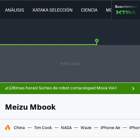
Suscríbete a
ANÁLISIS
XATAKA SELECCIÓN
CIENCIA
MOVILIDAD
🌿¡Últimas horas! Sorteo de robot cortacésped Mova ViAX
Meizu Mbook
HOY SE HABLA DE
China
Tim Cook
NASA
Waze
iPhone Air
iPhon