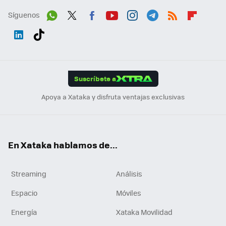
Síguenos
Wh
Twit
Fac
You
Inst
Tele
RSS
Flip
ats
ter
ebo
tub
agr
gra
boa
Link
Tikt
App
ok
e
am
m
rd
edI
ok
Suscríbete a
n
Apoya a Xataka y disfruta ventajas exclusivas
En Xataka hablamos de...
Streaming
Análisis
Espacio
Móviles
Energía
Xataka Movilidad