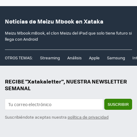
Noticias de Meizu Mbook en Xataka
Meizu Mbook:mBook, el clon Meizu del iPad que solo tiene futuro si
llega con Android
OTROS TEMAS:
Streaming
Análisis
Apple
Samsung
In
RECIBE "Xatakaletter", NUESTRA NEWSLETTER
SEMANAL
SUSCRIBIR
Suscribiéndote aceptas nuestra
política de privacidad