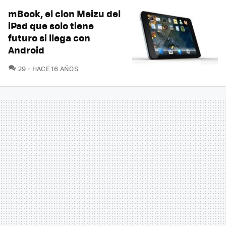
mBook, el clon Meizu del
iPad que solo tiene
futuro si llega con
Android
COMENTARIOS
29
HACE 16 AÑOS