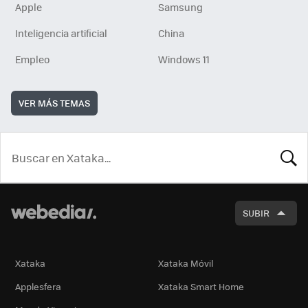
Apple
Samsung
Inteligencia artificial
China
Empleo
Windows 11
VER MÁS TEMAS
BUSCA
SUBIR
Xataka
Xataka Móvil
Applesfera
Xataka Smart Home