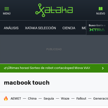
MENÚ
NUEVO
Suscríbete a
ANÁLISIS
XATAKA SELECCIÓN
CIENCIA
MOVILIDAD
🌿¡Últimas horas! Sorteo de robot cortacésped Mova ViAX
macbook touch
HOY SE HABLA DE
AEMET
China
Sequía
Waze
Fallout
Generaci