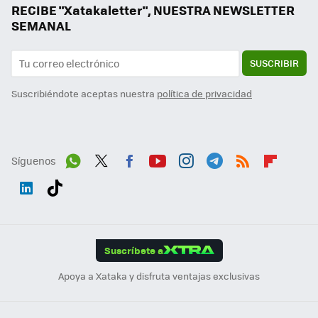
RECIBE "Xatakaletter", NUESTRA NEWSLETTER
SEMANAL
SUSCRIBIR
Suscribiéndote aceptas nuestra
política de privacidad
Síguenos
Wh
Twit
Fac
You
Inst
Tele
RSS
Flip
ats
ter
ebo
tub
agr
gra
boa
Link
Tikt
App
ok
e
am
m
rd
edI
ok
Suscríbete a
n
Apoya a Xataka y disfruta ventajas exclusivas