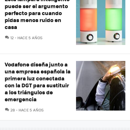
puede ser el argumento
perfecto para cuando
pidas menos ruido en
casa
COMENTARIOS
12
HACE 5 AÑOS
Vodafone diseña junto a
una empresa española la
primera luz conectada
con la DGT para sustituir
a los triángulos de
emergencia
COMENTARIOS
28
HACE 5 AÑOS