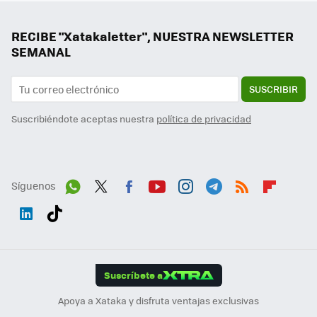
RECIBE "Xatakaletter", NUESTRA NEWSLETTER
SEMANAL
SUSCRIBIR
Suscribiéndote aceptas nuestra
política de privacidad
Síguenos
Wh
Twit
Fac
You
Inst
Tele
RSS
Flip
ats
ter
ebo
tub
agr
gra
boa
Link
Tikt
App
ok
e
am
m
rd
edI
ok
Suscríbete a
n
Apoya a Xataka y disfruta ventajas exclusivas