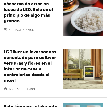
cáscaras de arroz en
luces de LED. Solo es el
principio de algo más
grande
COMENTARIOS
4
HACE 4 AÑOS
LG Tiiun: un invernadero
conectado para cultivar
verduras y flores en el
interior de casa y
controlarlas ​desde el
móvil
COMENTARIOS
12
HACE 5 AÑOS
Esta lámpara inteligente